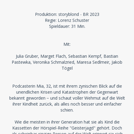
Produktion: storyblond - BR 2023
Regie: Lorenz Schuster
Spieldauer: 31 Min.
Mit:
Julia Gruber, Marget Flach, Sebastian Kempf, Bastian
Pastewka, Veronika Schmalzried, Maresa Sedlmeir, Jakob
Tögel
Podcasterin Mia, 32, ist mit ihrem zynischen Blick auf die
unendlichen Krisen und Katastrophen der Gegenwart
bekannt geworden − und schaut voller Wehmut auf die Welt
ihrer Kindheit zurück, als alles noch besser und einfacher
schien.
Wie die meisten in ihrer Generation hat sie als Kind die
Kassetten der Hörspiel-Reihe "Geisterjagd" gehört. Doch
als scheinbar einzige Person auf der Welt erinnert sie sich