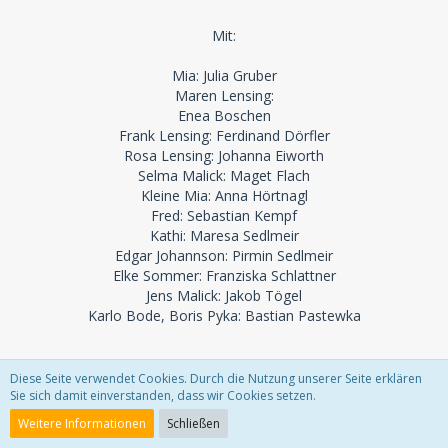
Mit:
Mia: Julia Gruber
Maren Lensing:
Enea Boschen
Frank Lensing: Ferdinand Dörfler
Rosa Lensing: Johanna Eiworth
Selma Malick: Maget Flach
Kleine Mia: Anna Hörtnagl
Fred: Sebastian Kempf
Kathi: Maresa Sedlmeir
Edgar Johannson: Pirmin Sedlmeir
Elke Sommer: Franziska Schlattner
Jens Malick: Jakob Tögel
Karlo Bode, Boris Pyka: Bastian Pastewka
Podcasterin Mia, 32, ist mit ihrem zynischen Blick auf die
Diese Seite verwendet Cookies. Durch die Nutzung unserer Seite erklären
unendlichen Krisen und Katastrophen der Gegenwart
Sie sich damit einverstanden, dass wir Cookies setzen.
bekannt geworden − und schaut voller Wehmut auf die Welt
Weitere Informationen
Schließen
ihrer Kindheit zurück, als alles noch besser und einfacher