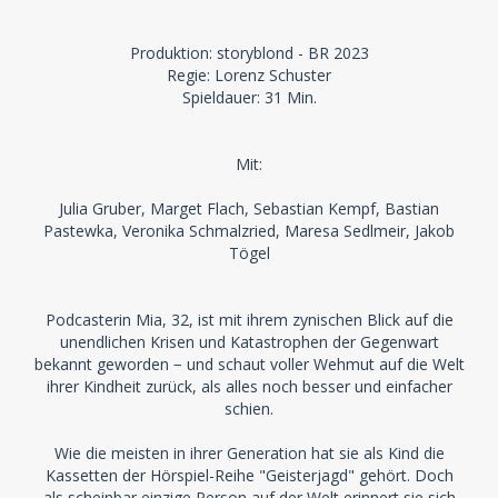
Produktion: storyblond - BR 2023
Regie: Lorenz Schuster
Spieldauer: 31 Min.
Mit:
Julia Gruber, Marget Flach, Sebastian Kempf, Bastian
Pastewka, Veronika Schmalzried, Maresa Sedlmeir, Jakob
Tögel
Podcasterin Mia, 32, ist mit ihrem zynischen Blick auf die
unendlichen Krisen und Katastrophen der Gegenwart
bekannt geworden − und schaut voller Wehmut auf die Welt
ihrer Kindheit zurück, als alles noch besser und einfacher
schien.
Wie die meisten in ihrer Generation hat sie als Kind die
Kassetten der Hörspiel-Reihe "Geisterjagd" gehört. Doch
als scheinbar einzige Person auf der Welt erinnert sie sich