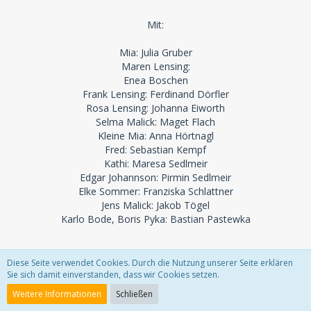
Mit:
Mia: Julia Gruber
Maren Lensing:
Enea Boschen
Frank Lensing: Ferdinand Dörfler
Rosa Lensing: Johanna Eiworth
Selma Malick: Maget Flach
Kleine Mia: Anna Hörtnagl
Fred: Sebastian Kempf
Kathi: Maresa Sedlmeir
Edgar Johannson: Pirmin Sedlmeir
Elke Sommer: Franziska Schlattner
Jens Malick: Jakob Tögel
Karlo Bode, Boris Pyka: Bastian Pastewka
Podcasterin Mia, 32, ist mit ihrem zynischen Blick auf die
Diese Seite verwendet Cookies. Durch die Nutzung unserer Seite erklären
unendlichen Krisen und Katastrophen der Gegenwart
Sie sich damit einverstanden, dass wir Cookies setzen.
bekannt geworden − und schaut voller Wehmut auf die Welt
Weitere Informationen
Schließen
ihrer Kindheit zurück, als alles noch besser und einfacher