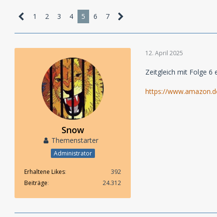
1
2
3
4
5
6
7
12. April 2025
Zeitgleich mit Folge 6
https://www.amazon
Snow
Themenstarter
Administrator
Erhaltene Likes
392
Beiträge
24.312