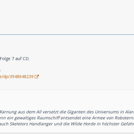
Folge 7 auf CD.
e
de/dp/3948648239
arnung aus dem All versetzt die Giganten des Universums in Alarm
enn ein gewaltiges Raumschiff entsendet eine Armee von Robotern! 
 auch Skeletors Handlanger und die Wilde Horde in höchster Gefa