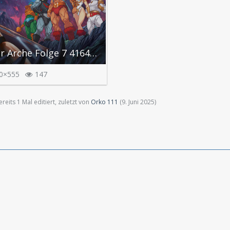
Der Raubzug der Arche Folge 7 416431.jpg
0×555
147
eits 1 Mal editiert, zuletzt von
Orko 111
(
9. Juni 2025
)