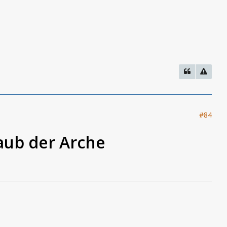
#84
aub der Arche