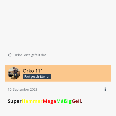
TurboTorte gefällt das.
Orko 111
Fortgeschrittener
10. September 2023
Super
Hammer
Mega
Mäßig
Geil
.