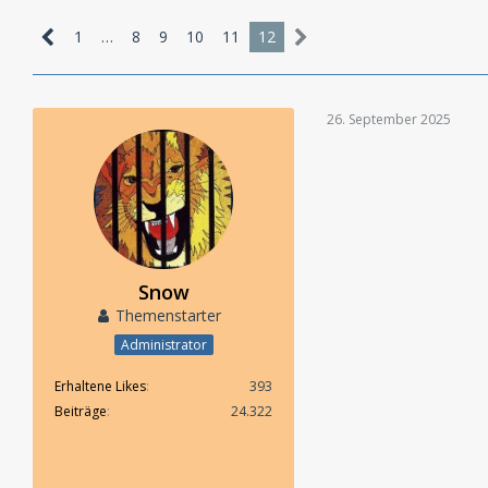
1
…
8
9
10
11
12
26. September 2025
Snow
Themenstarter
Administrator
Erhaltene Likes
393
Beiträge
24.322