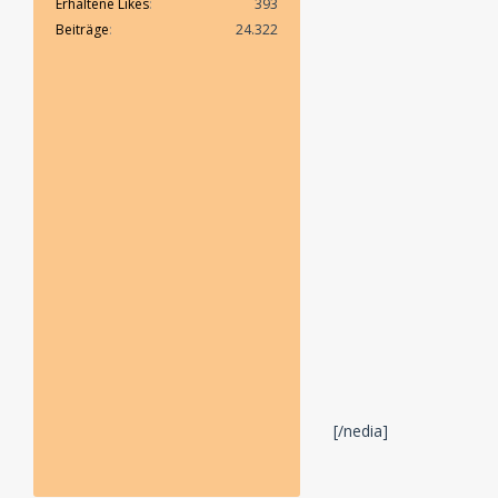
Erhaltene Likes
393
Beiträge
24.322
[/nedia]