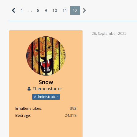
1
…
8
9
10
11
12
26. September 2025
Snow
Themenstarter
Administrator
Erhaltene Likes
393
Beiträge
24.318