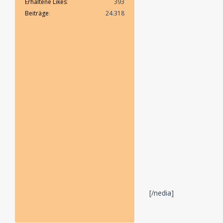
Erhaltene Likes
393
Beiträge
24.318
[/nedia]