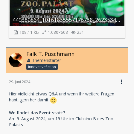
449380564_10161835557176738_2623534357531021670_n.jpg
108,11 kB
1.080×608
231
Falk T. Puschmann
Themenstarter
innovativefiction
29. Juni 2024
Hier vielleicht etwas Q&A und wenn Ihr weitere Fragen
habt, gern her damit
Wo findet das Event statt?
Am 9. August 2024, um 19 Uhr im Clubkino B des Zoo
Palasts