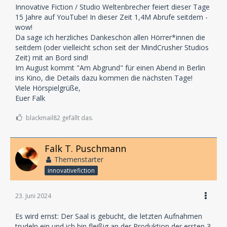
Innovative Fiction / Studio Weltenbrecher feiert dieser Tage
15 Jahre auf YouTube! In dieser Zeit 1,4M Abrufe seitdem -
wow!
Da sage ich herzliches Dankeschön allen Hörrer*innen die
seitdem (oder vielleicht schon seit der MindCrusher Studios
Zeit) mit an Bord sind!
Im August kommt "Am Abgrund" für einen Abend in Berlin
ins Kino, die Details dazu kommen die nächsten Tage!
Viele Hörspielgrüße,
Euer Falk
blackmail82 gefällt das.
Falk T. Puschmann
Themenstarter
innovativefiction
23. Juni 2024
Es wird ernst: Der Saal is gebucht, die letzten Aufnahmen
trudeln ein und ich bin fleißig an der Produktion der ersten 3