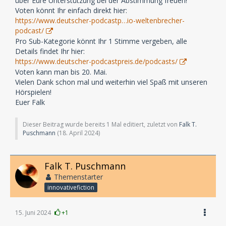
über Eure Unterstützung bei der Abstimmung freuen!
Voten könnt Ihr einfach direkt hier:
https://www.deutscher-podcastp…io-weltenbrecher-
podcast/
Pro Sub-Kategorie könnt Ihr 1 Stimme vergeben, alle
Details findet Ihr hier:
https://www.deutscher-podcastpreis.de/podcasts/
Voten kann man bis 20. Mai.
Vielen Dank schon mal und weiterhin viel Spaß mit unseren
Hörspielen!
Euer Falk
Dieser Beitrag wurde bereits 1 Mal editiert, zuletzt von
Falk T.
Puschmann
(
18. April 2024
)
Falk T. Puschmann
Themenstarter
innovativefiction
15. Juni 2024
+1