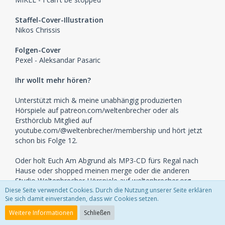
Staffel-Cover-Illustration
Nikos Chrissis
Folgen-Cover
Pexel - Aleksandar Pasaric
Ihr wollt mehr hören?
Unterstützt mich & meine unabhängig produzierten
Hörspiele auf patreon.com/weltenbrecher oder als
Ersthörclub Mitglied auf
youtube.com/@weltenbrecher/membership und hört jetzt
schon bis Folge 12.
Oder holt Euch Am Abgrund als MP3-CD fürs Regal nach
Hause oder shopped meinen merge oder die anderen
Studio Weltenbrecher Hörspiele auf weltenbrecher.org.
Diese Seite verwendet Cookies. Durch die Nutzung unserer Seite erklären
Sie sich damit einverstanden, dass wir Cookies setzen.
Der Podcast gefällt Euch? Eine positive Bewertung auf
einem Podcastportal Eurer Wahl hilft immens und nicht
Weitere Informationen
Schließen
vergessen, sharing is caring!