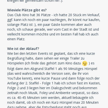
kriegen wir gemeinsam schon hin :).
Wieviele Plätze gibt es?
Das Club Kino hat 36 Plätze - ich hatte 20 Stück im Verkauf,
ggf. kann ich noch ein paar nachlegen, Ihr könnt nur kaufen,
solange Platz ist :), ein paar Gäste kommen aber auch
noch, ich schaue gerade, wer vom Cast in der Stadt ist und
vielleicht kommen möchte und im besten Fall hab ich auch
einen Platz.
Wie ist der Ablauf?
Wie bei den letzten Events ist geplant, das ich eine kurze
Begrüßung halte, dann sehen wir einige Trailer zu
Hörspielen (ich finde das gehört zum Kino dazu
) es
folgt dann Am Abgrund Staffel 1 als 90 Minütiges Hörspiel
(das wird wahrscheinlich die Version sein, die Ihr von
YouTube kennt), eine kurze Pause und dann folge noch der
Anfang der 2. Staffel - Folge 1 hab ich schon fast im Kasten,
Folge 2 und 3 liegen hier im Dialogschnitt und bekommen
zeitnah noch Musik, Foley und Ambiente verpasst, so dass
es ca. 40-45 Minuten sein werden, aktuell liebäugele ich
noch damit, ob ich noch ein Kurz-Hörspiel max 20 Minuten
dazu nehme, aber die Entscheidung steht noch aus.