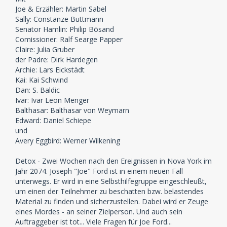
Joe & Erzähler: Martin Sabel
Sally: Constanze Buttmann
Senator Hamlin: Philip Bösand
Comissioner: Ralf Searge Papper
Claire: Julia Gruber
der Padre: Dirk Hardegen
Archie: Lars Eickstädt
Kai: Kai Schwind
Dan: S. Baldic
Ivar: Ivar Leon Menger
Balthasar: Balthasar von Weymarn
Edward: Daniel Schiepe
und
Avery Eggbird: Werner Wilkening
Detox - Zwei Wochen nach den Ereignissen in Nova York im
Jahr 2074. Joseph "Joe" Ford ist in einem neuen Fall
unterwegs. Er wird in eine Selbsthilfegruppe eingeschleußt,
um einen der Teilnehmer zu beschatten bzw. belastendes
Material zu finden und sicherzustellen. Dabei wird er Zeuge
eines Mordes - an seiner Zielperson. Und auch sein
Auftraggeber ist tot... Viele Fragen für Joe Ford...