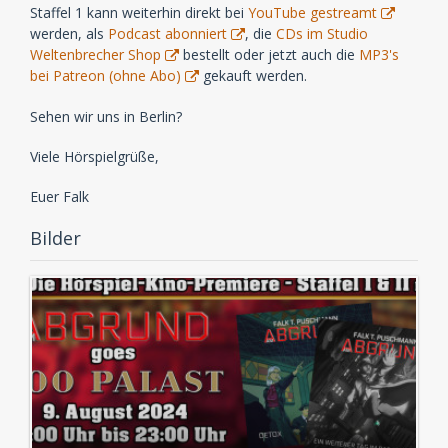
Staffel 1 kann weiterhin direkt bei
YouTube gestreamt
werden, als
Podcast abonniert
, die
CDs im Studio
Weltenbrecher Shop
bestellt oder jetzt auch die
MP3's
bei Patreon (ohne Abo)
gekauft werden.
Sehen wir uns in Berlin?
Viele Hörspielgrüße,
Euer Falk
Bilder