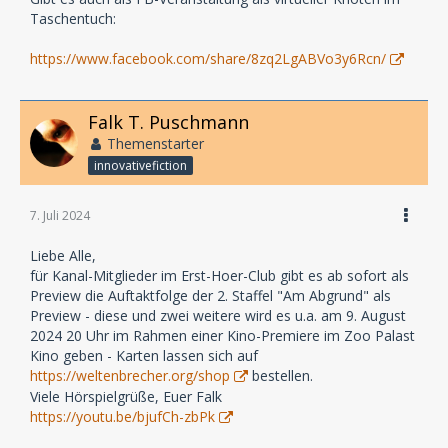
Taschentuch:
https://www.facebook.com/share/8zq2LgABVo3y6Rcn/
Falk T. Puschmann
Themenstarter
innovativefiction
7. Juli 2024
Liebe Alle,
für Kanal-Mitglieder im Erst-Hoer-Club gibt es ab sofort als
Preview die Auftaktfolge der 2. Staffel "Am Abgrund" als
Preview - diese und zwei weitere wird es u.a. am 9. August
2024 20 Uhr im Rahmen einer Kino-Premiere im Zoo Palast
Kino geben - Karten lassen sich auf
https://weltenbrecher.org/shop
bestellen.
Viele Hörspielgrüße, Euer Falk
https://youtu.be/bjufCh-zbPk