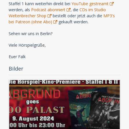
Staffel 1 kann weiterhin direkt bei
YouTube gestreamt
werden, als
Podcast abonniert
, die
CDs im Studio
Weltenbrecher Shop
bestellt oder jetzt auch die
MP3's
bei Patreon (ohne Abo)
gekauft werden.
Sehen wir uns in Berlin?
Viele Hörspielgrüße,
Euer Falk
Bilder