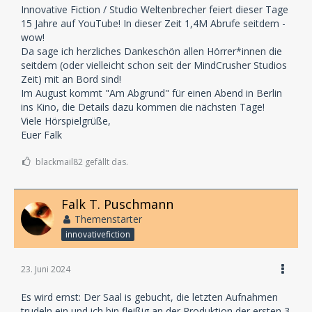
Innovative Fiction / Studio Weltenbrecher feiert dieser Tage
15 Jahre auf YouTube! In dieser Zeit 1,4M Abrufe seitdem -
wow!
Da sage ich herzliches Dankeschön allen Hörrer*innen die
seitdem (oder vielleicht schon seit der MindCrusher Studios
Zeit) mit an Bord sind!
Im August kommt "Am Abgrund" für einen Abend in Berlin
ins Kino, die Details dazu kommen die nächsten Tage!
Viele Hörspielgrüße,
Euer Falk
blackmail82 gefällt das.
Falk T. Puschmann
Themenstarter
innovativefiction
23. Juni 2024
Es wird ernst: Der Saal is gebucht, die letzten Aufnahmen
trudeln ein und ich bin fleißig an der Produktion der ersten 3