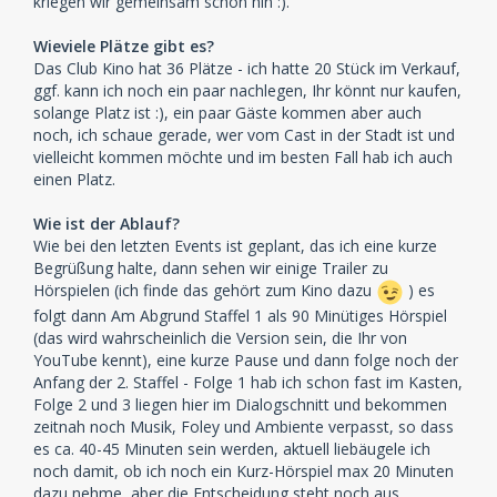
kriegen wir gemeinsam schon hin :).
Wieviele Plätze gibt es?
Das Club Kino hat 36 Plätze - ich hatte 20 Stück im Verkauf,
ggf. kann ich noch ein paar nachlegen, Ihr könnt nur kaufen,
solange Platz ist :), ein paar Gäste kommen aber auch
noch, ich schaue gerade, wer vom Cast in der Stadt ist und
vielleicht kommen möchte und im besten Fall hab ich auch
einen Platz.
Wie ist der Ablauf?
Wie bei den letzten Events ist geplant, das ich eine kurze
Begrüßung halte, dann sehen wir einige Trailer zu
Hörspielen (ich finde das gehört zum Kino dazu
) es
folgt dann Am Abgrund Staffel 1 als 90 Minütiges Hörspiel
(das wird wahrscheinlich die Version sein, die Ihr von
YouTube kennt), eine kurze Pause und dann folge noch der
Anfang der 2. Staffel - Folge 1 hab ich schon fast im Kasten,
Folge 2 und 3 liegen hier im Dialogschnitt und bekommen
zeitnah noch Musik, Foley und Ambiente verpasst, so dass
es ca. 40-45 Minuten sein werden, aktuell liebäugele ich
noch damit, ob ich noch ein Kurz-Hörspiel max 20 Minuten
dazu nehme, aber die Entscheidung steht noch aus.