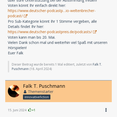
über Eure Unterstützung bei der Abstimmung freuen!
Voten könnt Ihr einfach direkt hier:
https://www.deutscher-podcastp…io-weltenbrecher-
podcast/
Pro Sub-Kategorie könnt Ihr 1 Stimme vergeben, alle
Details findet Ihr hier:
https://www.deutscher-podcastpreis.de/podcasts/
Voten kann man bis 20. Mai.
Vielen Dank schon mal und weiterhin viel Spaß mit unseren
Hörspielen!
Euer Falk
Dieser Beitrag wurde bereits 1 Mal editiert, zuletzt von
Falk T.
Puschmann
(
18. April 2024
)
Falk T. Puschmann
Themenstarter
innovativefiction
15. Juni 2024
+1