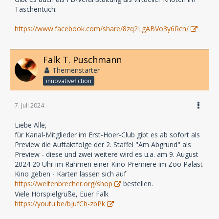
Taschentuch:
https://www.facebook.com/share/8zq2LgABVo3y6Rcn/
Falk T. Puschmann
Themenstarter
innovativefiction
7. Juli 2024
Liebe Alle,
für Kanal-Mitglieder im Erst-Hoer-Club gibt es ab sofort als
Preview die Auftaktfolge der 2. Staffel "Am Abgrund" als
Preview - diese und zwei weitere wird es u.a. am 9. August
2024 20 Uhr im Rahmen einer Kino-Premiere im Zoo Palast
Kino geben - Karten lassen sich auf
https://weltenbrecher.org/shop
bestellen.
Viele Hörspielgrüße, Euer Falk
https://youtu.be/bjufCh-zbPk