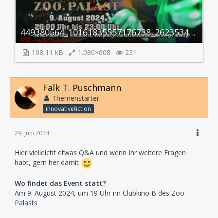
449380564_10161835557176738_2623534357531021670_n.jpg
108,11 kB
1.080×608
231
Falk T. Puschmann
Themenstarter
innovativefiction
29. Juni 2024
Hier vielleicht etwas Q&A und wenn Ihr weitere Fragen
habt, gern her damit
Wo findet das Event statt?
Am 9. August 2024, um 19 Uhr im Clubkino B des Zoo
Palasts