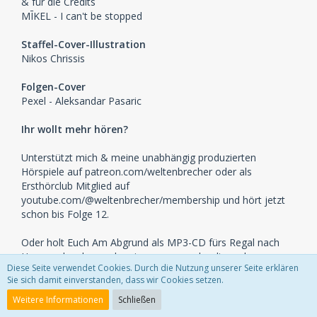
& für die Credits
MĪKEL - I can't be stopped
Staffel-Cover-Illustration
Nikos Chrissis
Folgen-Cover
Pexel - Aleksandar Pasaric
Ihr wollt mehr hören?
Unterstützt mich & meine unabhängig produzierten
Hörspiele auf patreon.com/weltenbrecher oder als
Ersthörclub Mitglied auf
youtube.com/@weltenbrecher/membership und hört jetzt
schon bis Folge 12.
Oder holt Euch Am Abgrund als MP3-CD fürs Regal nach
Hause oder shopped meinen merge oder die anderen
Diese Seite verwendet Cookies. Durch die Nutzung unserer Seite erklären
Studio Weltenbrecher Hörspiele auf weltenbrecher.org.
Sie sich damit einverstanden, dass wir Cookies setzen.
Der Podcast gefällt Euch? Eine positive Bewertung auf
Weitere Informationen
Schließen
einem Podcastportal Eurer Wahl hilft immens und nicht