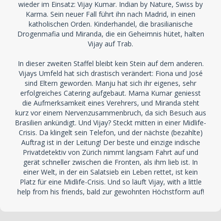
wieder im Einsatz: Vijay Kumar. Indian by Nature, Swiss by
Karma. Sein neuer Fall führt ihn nach Madrid, in einen
katholischen Orden. Kinderhandel, die brasilianische
Drogenmafia und Miranda, die ein Geheimnis hütet, halten
Vijay auf Trab.
In dieser zweiten Staffel bleibt kein Stein auf dem anderen.
Vijays Umfeld hat sich drastisch verändert: Fiona und José
sind Eltern geworden. Manju hat sich ihr eigenes, sehr
erfolgreiches Catering aufgebaut. Mama Kumar geniesst
die Aufmerksamkeit eines Verehrers, und Miranda steht
kurz vor einem Nervenzusammenbruch, da sich Besuch aus
Brasilien ankündigt. Und Vijay? Steckt mitten in einer Midlife-
Crisis. Da klingelt sein Telefon, und der nächste (bezahlte)
Auftrag ist in der Leitung! Der beste und einzige indische
Privatdetektiv von Zürich nimmt langsam Fahrt auf und
gerät schneller zwischen die Fronten, als ihm lieb ist. In
einer Welt, in der ein Salatsieb ein Leben rettet, ist kein
Platz für eine Midlife-Crisis. Und so läuft Vijay, with a little
help from his friends, bald zur gewohnten Höchstform auf!