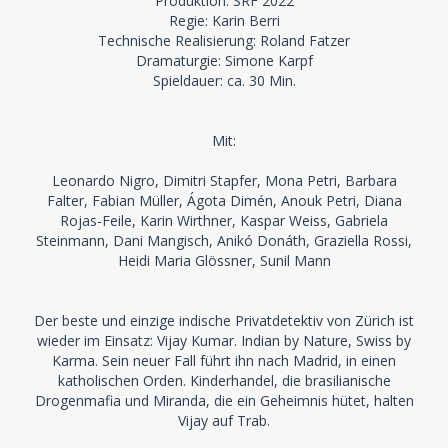
Produktion: SRF 2022
Regie: Karin Berri
Technische Realisierung: Roland Fatzer
Dramaturgie: Simone Karpf
Spieldauer: ca. 30 Min.
Mit:
Leonardo Nigro, Dimitri Stapfer, Mona Petri, Barbara
Falter, Fabian Müller, Ágota Dimén, Anouk Petri, Diana
Rojas-Feile, Karin Wirthner, Kaspar Weiss, Gabriela
Steinmann, Dani Mangisch, Anikó Donáth, Graziella Rossi,
Heidi Maria Glössner, Sunil Mann
Der beste und einzige indische Privatdetektiv von Zürich ist
wieder im Einsatz: Vijay Kumar. Indian by Nature, Swiss by
Karma. Sein neuer Fall führt ihn nach Madrid, in einen
katholischen Orden. Kinderhandel, die brasilianische
Drogenmafia und Miranda, die ein Geheimnis hütet, halten
Vijay auf Trab.