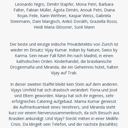
Leonardo Nigro, Dimitri Stapfer, Mona Petri, Barbara
Falter, Fabian Müller, Ágota Dimén, Anouk Petri, Diana
Rojas-Feile, Karin Wirthner, Kaspar Weiss, Gabriela
Steinmann, Dani Mangisch, Anikó Donáth, Graziella Rossi,
Heidi Maria Glössner, Sunil Mann
Der beste und einzige indische Privatdetektiv von Zürich ist
wieder im Einsatz: Vijay Kumar. Indian by Nature, Swiss by
Karma. Sein neuer Fall führt ihn nach Madrid, in einen
katholischen Orden. Kinderhandel, die brasilianische
Drogenmafia und Miranda, die ein Geheimnis hütet, halten
Vijay auf Trab.
In dieser zweiten Staffel bleibt kein Stein auf dem anderen.
Vijays Umfeld hat sich drastisch verändert: Fiona und José
sind Eltern geworden. Manju hat sich ihr eigenes, sehr
erfolgreiches Catering aufgebaut. Mama Kumar geniesst
die Aufmerksamkeit eines Verehrers, und Miranda steht
kurz vor einem Nervenzusammenbruch, da sich Besuch aus
Brasilien ankündigt. Und Vijay? Steckt mitten in einer Midlife-
Crisis. Da klingelt sein Telefon, und der nächste (bezahlte)