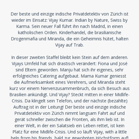
Der beste und einzige indische Privatdetektiv von Zürich ist
wieder im Einsatz: Vijay Kumar. Indian by Nature, Swiss by
Karma. Sein neuer Fall führt ihn nach Madrid, in einen
katholischen Orden. Kinderhandel, die brasilianische
Drogenmafia und Miranda, die ein Geheimnis hütet, halten
Vijay auf Trab.
In dieser zweiten Staffel bleibt kein Stein auf dem anderen.
Vijays Umfeld hat sich drastisch verändert: Fiona und José
sind Eltern geworden. Manju hat sich ihr eigenes, sehr
erfolgreiches Catering aufgebaut. Mama Kumar geniesst
die Aufmerksamkeit eines Verehrers, und Miranda steht
kurz vor einem Nervenzusammenbruch, da sich Besuch aus
Brasilien ankündigt. Und Vijay? Steckt mitten in einer Midlife-
Crisis. Da klingelt sein Telefon, und der nächste (bezahlte)
Auftrag ist in der Leitung! Der beste und einzige indische
Privatdetektiv von Zürich nimmt langsam Fahrt auf und
gerät schneller zwischen die Fronten, als ihm lieb ist. In
einer Welt, in der ein Salatsieb ein Leben rettet, ist kein
Platz für eine Midlife-Crisis. Und so läuft Vijay, with a little
help from his friends, bald zur gewohnten Höchstform auf!