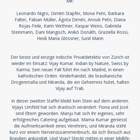
Mit:
Leonardo Nigro, Dimitri Stapfer, Mona Petri, Barbara
Falter, Fabian Müller, Ágota Dimén, Anouk Petri, Diana
Rojas-Feile, Karin Wirthner, Kaspar Weiss, Gabriela
Steinmann, Dani Mangisch, Anikó Donáth, Graziella Rossi,
Heidi Maria Glössner, Sunil Mann
Der beste und einzige indische Privatdetektiv von Zürich ist
wieder im Einsatz: Vijay Kumar. Indian by Nature, Swiss by
Karma. Sein neuer Fall führt ihn nach Madrid, in einen
katholischen Orden. Kinderhandel, die brasilianische
Drogenmafia und Miranda, die ein Geheimnis hütet, halten
Vijay auf Trab.
In dieser zweiten Staffel bleibt kein Stein auf dem anderen.
Vijays Umfeld hat sich drastisch verändert: Fiona und José
sind Eltern geworden. Manju hat sich ihr eigenes, sehr
erfolgreiches Catering aufgebaut. Mama Kumar geniesst
die Aufmerksamkeit eines Verehrers, und Miranda steht
kurz vor einem Nervenzusammenbruch, da sich Besuch aus
Brasilien ankündigt. Und Vijay? Steckt mitten in einer Midlife-