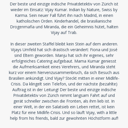
Der beste und einzige indische Privatdetektiv von Zürich ist
wieder im Einsatz: Vijay Kumar. Indian by Nature, Swiss by
Karma. Sein neuer Fall führt ihn nach Madrid, in einen
katholischen Orden. Kinderhandel, die brasilianische
Drogenmafia und Miranda, die ein Geheimnis hütet, halten
Vijay auf Trab.
In dieser zweiten Staffel bleibt kein Stein auf dem anderen.
Vijays Umfeld hat sich drastisch verändert: Fiona und José
sind Eltern geworden. Manju hat sich ihr eigenes, sehr
erfolgreiches Catering aufgebaut. Mama Kumar geniesst
die Aufmerksamkeit eines Verehrers, und Miranda steht
kurz vor einem Nervenzusammenbruch, da sich Besuch aus
Brasilien ankündigt. Und Vijay? Steckt mitten in einer Midlife-
Crisis. Da klingelt sein Telefon, und der nächste (bezahlte)
Auftrag ist in der Leitung! Der beste und einzige indische
Privatdetektiv von Zürich nimmt langsam Fahrt auf und
gerät schneller zwischen die Fronten, als ihm lieb ist. In
einer Welt, in der ein Salatsieb ein Leben rettet, ist kein
Platz für eine Midlife-Crisis. Und so läuft Vijay, with a little
help from his friends, bald zur gewohnten Höchstform auf!