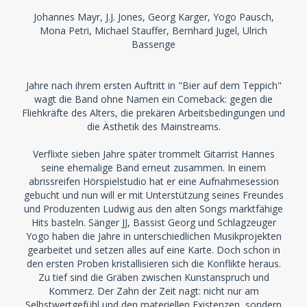
Johannes Mayr, J.J. Jones, Georg Karger, Yogo Pausch,
Mona Petri, Michael Stauffer, Bernhard Jugel, Ulrich
Bassenge
Jahre nach ihrem ersten Auftritt in "Bier auf dem Teppich"
wagt die Band ohne Namen ein Comeback: gegen die
Fliehkräfte des Alters, die prekären Arbeitsbedingungen und
die Ästhetik des Mainstreams.
Verflixte sieben Jahre später trommelt Gitarrist Hannes
seine ehemalige Band erneut zusammen. In einem
abrissreifen Hörspielstudio hat er eine Aufnahmesession
gebucht und nun will er mit Unterstützung seines Freundes
und Produzenten Ludwig aus den alten Songs marktfähige
Hits basteln. Sänger JJ, Bassist Georg und Schlagzeuger
Yogo haben die Jahre in unterschiedlichen Musikprojekten
gearbeitet und setzen alles auf eine Karte. Doch schon in
den ersten Proben kristallisieren sich die Konflikte heraus.
Zu tief sind die Gräben zwischen Kunstanspruch und
Kommerz. Der Zahn der Zeit nagt: nicht nur am
Selbstwertgefühl und den materiellen Existenzen, sondern