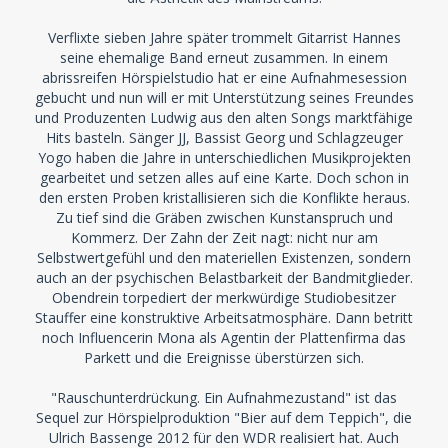
Verflixte sieben Jahre später trommelt Gitarrist Hannes
seine ehemalige Band erneut zusammen. In einem
abrissreifen Hörspielstudio hat er eine Aufnahmesession
gebucht und nun will er mit Unterstützung seines Freundes
und Produzenten Ludwig aus den alten Songs marktfähige
Hits basteln. Sänger JJ, Bassist Georg und Schlagzeuger
Yogo haben die Jahre in unterschiedlichen Musikprojekten
gearbeitet und setzen alles auf eine Karte. Doch schon in
den ersten Proben kristallisieren sich die Konflikte heraus.
Zu tief sind die Gräben zwischen Kunstanspruch und
Kommerz. Der Zahn der Zeit nagt: nicht nur am
Selbstwertgefühl und den materiellen Existenzen, sondern
auch an der psychischen Belastbarkeit der Bandmitglieder.
Obendrein torpediert der merkwürdige Studiobesitzer
Stauffer eine konstruktive Arbeitsatmosphäre. Dann betritt
noch Influencerin Mona als Agentin der Plattenfirma das
Parkett und die Ereignisse überstürzen sich.
"Rauschunterdrückung. Ein Aufnahmezustand" ist das
Sequel zur Hörspielproduktion "Bier auf dem Teppich", die
Ulrich Bassenge 2012 für den WDR realisiert hat. Auch