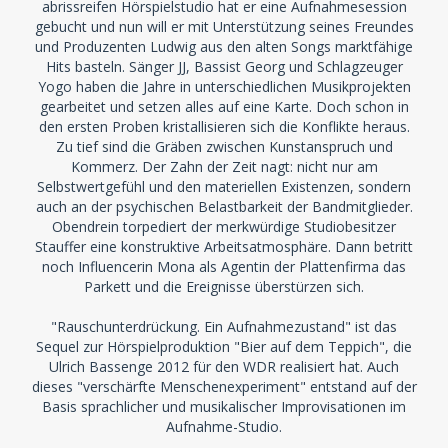
abrissreifen Hörspielstudio hat er eine Aufnahmesession
gebucht und nun will er mit Unterstützung seines Freundes
und Produzenten Ludwig aus den alten Songs marktfähige
Hits basteln. Sänger JJ, Bassist Georg und Schlagzeuger
Yogo haben die Jahre in unterschiedlichen Musikprojekten
gearbeitet und setzen alles auf eine Karte. Doch schon in
den ersten Proben kristallisieren sich die Konflikte heraus.
Zu tief sind die Gräben zwischen Kunstanspruch und
Kommerz. Der Zahn der Zeit nagt: nicht nur am
Selbstwertgefühl und den materiellen Existenzen, sondern
auch an der psychischen Belastbarkeit der Bandmitglieder.
Obendrein torpediert der merkwürdige Studiobesitzer
Stauffer eine konstruktive Arbeitsatmosphäre. Dann betritt
noch Influencerin Mona als Agentin der Plattenfirma das
Parkett und die Ereignisse überstürzen sich.
"Rauschunterdrückung. Ein Aufnahmezustand" ist das
Sequel zur Hörspielproduktion "Bier auf dem Teppich", die
Ulrich Bassenge 2012 für den WDR realisiert hat. Auch
dieses "verschärfte Menschenexperiment" entstand auf der
Basis sprachlicher und musikalischer Improvisationen im
Aufnahme-Studio.