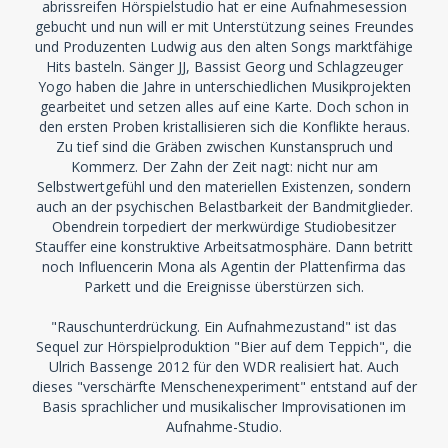
abrissreifen Hörspielstudio hat er eine Aufnahmesession
gebucht und nun will er mit Unterstützung seines Freundes
und Produzenten Ludwig aus den alten Songs marktfähige
Hits basteln. Sänger JJ, Bassist Georg und Schlagzeuger
Yogo haben die Jahre in unterschiedlichen Musikprojekten
gearbeitet und setzen alles auf eine Karte. Doch schon in
den ersten Proben kristallisieren sich die Konflikte heraus.
Zu tief sind die Gräben zwischen Kunstanspruch und
Kommerz. Der Zahn der Zeit nagt: nicht nur am
Selbstwertgefühl und den materiellen Existenzen, sondern
auch an der psychischen Belastbarkeit der Bandmitglieder.
Obendrein torpediert der merkwürdige Studiobesitzer
Stauffer eine konstruktive Arbeitsatmosphäre. Dann betritt
noch Influencerin Mona als Agentin der Plattenfirma das
Parkett und die Ereignisse überstürzen sich.
"Rauschunterdrückung. Ein Aufnahmezustand" ist das
Sequel zur Hörspielproduktion "Bier auf dem Teppich", die
Ulrich Bassenge 2012 für den WDR realisiert hat. Auch
dieses "verschärfte Menschenexperiment" entstand auf der
Basis sprachlicher und musikalischer Improvisationen im
Aufnahme-Studio.