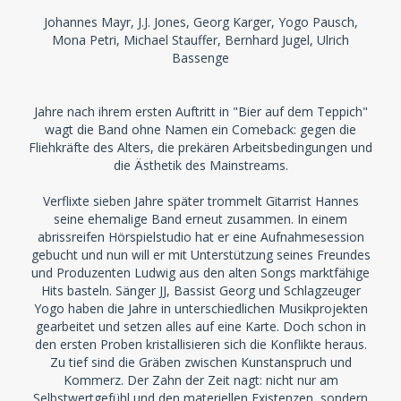
Johannes Mayr, J.J. Jones, Georg Karger, Yogo Pausch,
Mona Petri, Michael Stauffer, Bernhard Jugel, Ulrich
Bassenge
Jahre nach ihrem ersten Auftritt in "Bier auf dem Teppich"
wagt die Band ohne Namen ein Comeback: gegen die
Fliehkräfte des Alters, die prekären Arbeitsbedingungen und
die Ästhetik des Mainstreams.
Verflixte sieben Jahre später trommelt Gitarrist Hannes
seine ehemalige Band erneut zusammen. In einem
abrissreifen Hörspielstudio hat er eine Aufnahmesession
gebucht und nun will er mit Unterstützung seines Freundes
und Produzenten Ludwig aus den alten Songs marktfähige
Hits basteln. Sänger JJ, Bassist Georg und Schlagzeuger
Yogo haben die Jahre in unterschiedlichen Musikprojekten
gearbeitet und setzen alles auf eine Karte. Doch schon in
den ersten Proben kristallisieren sich die Konflikte heraus.
Zu tief sind die Gräben zwischen Kunstanspruch und
Kommerz. Der Zahn der Zeit nagt: nicht nur am
Selbstwertgefühl und den materiellen Existenzen, sondern