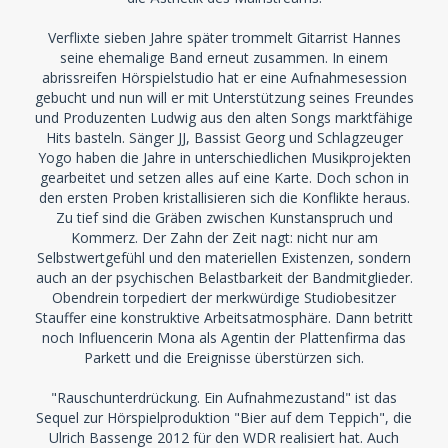
Verflixte sieben Jahre später trommelt Gitarrist Hannes
seine ehemalige Band erneut zusammen. In einem
abrissreifen Hörspielstudio hat er eine Aufnahmesession
gebucht und nun will er mit Unterstützung seines Freundes
und Produzenten Ludwig aus den alten Songs marktfähige
Hits basteln. Sänger JJ, Bassist Georg und Schlagzeuger
Yogo haben die Jahre in unterschiedlichen Musikprojekten
gearbeitet und setzen alles auf eine Karte. Doch schon in
den ersten Proben kristallisieren sich die Konflikte heraus.
Zu tief sind die Gräben zwischen Kunstanspruch und
Kommerz. Der Zahn der Zeit nagt: nicht nur am
Selbstwertgefühl und den materiellen Existenzen, sondern
auch an der psychischen Belastbarkeit der Bandmitglieder.
Obendrein torpediert der merkwürdige Studiobesitzer
Stauffer eine konstruktive Arbeitsatmosphäre. Dann betritt
noch Influencerin Mona als Agentin der Plattenfirma das
Parkett und die Ereignisse überstürzen sich.
"Rauschunterdrückung. Ein Aufnahmezustand" ist das
Sequel zur Hörspielproduktion "Bier auf dem Teppich", die
Ulrich Bassenge 2012 für den WDR realisiert hat. Auch