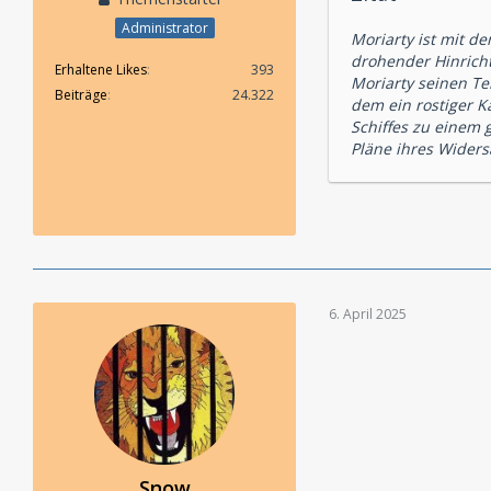
Administrator
Moriarty ist mit d
drohender Hinrich
Erhaltene Likes
393
Moriarty seinen Te
Beiträge
24.322
dem ein rostiger Ka
Schiffes zu einem 
Pläne ihres Widers
6. April 2025
Snow