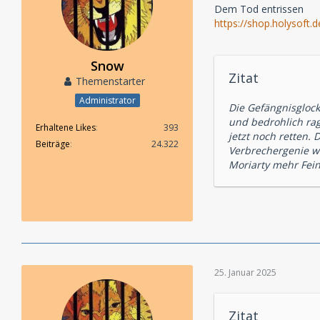
Dem Tod entrissen
https://shop.holysoft
Snow
Zitat
Themenstarter
Administrator
Die Gefängnisglock
und bedrohlich rag
Erhaltene Likes
393
jetzt noch retten.
Beiträge
24.322
Verbrechergenie wi
Moriarty mehr Fein
25. Januar 2025
Zitat