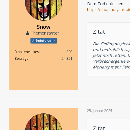
Dem Tod entrissen
https://shop.holysoft
Snow
Zitat
Themenstarter
Administrator
Die Gefängnisglock
und bedrohlich rag
Erhaltene Likes
393
jetzt noch retten.
Beiträge
24.321
Verbrechergenie wi
Moriarty mehr Fein
25. Januar 2025
Zitat