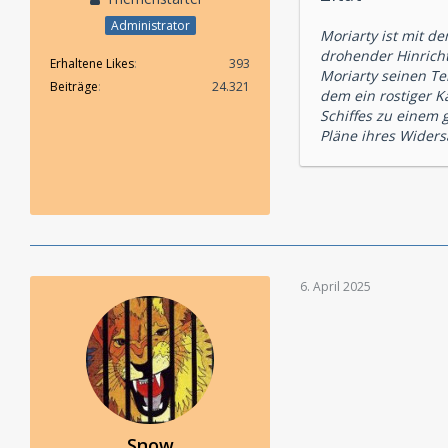
Administrator
Moriarty ist mit d
drohender Hinrich
Erhaltene Likes
393
Moriarty seinen Te
Beiträge
24.321
dem ein rostiger Ka
Schiffes zu einem 
Pläne ihres Widers
6. April 2025
Snow