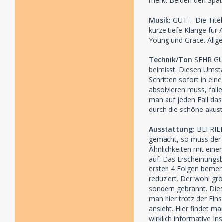
merkt Beiden den Spaß
Musik:
GUT – Die Titel
kurze tiefe Klänge für
Young und Grace. Allge
Technik/Ton
SEHR GU
beimisst. Diesen Umsta
Schritten sofort in ei
absolvieren muss, fall
man auf jeden Fall das
durch die schöne akust
Ausstattung:
BEFRIED
gemacht, so muss der g
Ähnlichkeiten mit eine
auf. Das Erscheinungs
ersten 4 Folgen bemer
reduziert. Der wohl gr
sondern gebrannt. Dies
man hier trotz der Ein
ansieht. Hier findet m
wirklich informative I