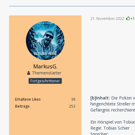
21. November 2022
+1
MarkusG.
Themenstarter
Fortgeschrittener
[b]Inhalt:
Die Polizei 
Erhaltene Likes
38
hingerichtete Streller
Beiträge
253
Gefängnis recherchier
Ein Hörspiel von Tobi
Regie: Tobias Schier
Sprecher: