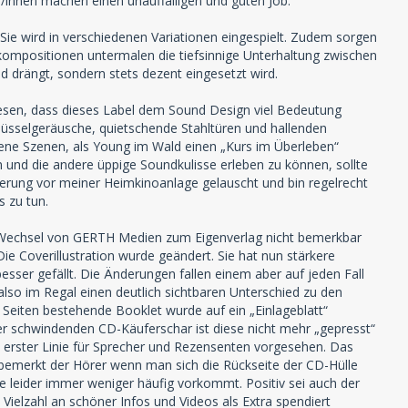
/innen machen einen unauffälligen und guten Job.
 Sie wird in verschiedenen Variationen eingespielt. Zudem sorgen
rkompositionen untermalen die tiefsinnige Unterhaltung zwischen
 drängt, sondern stets dezent eingesetzt wird.
en, dass dieses Label dem Sound Design viel Bedeutung
lüsselgeräusche, quietschende Stahltüren und hallenden
jene Szenen, als Young im Wald einen „Kurs im Überleben“
en und die andere üppige Soundkulisse erleben zu können, sollte
terung vor meiner Heimkinoanlage gelauscht und bin regelrecht
s zu tun.
r Wechsel von GERTH Medien zum Eigenverlag nicht bemerkbar
e Coverillustration wurde geändert. Sie hat nun stärkere
sser gefällt. Die Änderungen fallen einem aber auf jeden Fall
so im Regal einen deutlich sichtbaren Unterschied zu den
eiten bestehende Booklet wurde auf ein „Einlageblatt“
 der schwindenden CD-Käuferschar ist diese nicht mehr „gepresst“
n erster Linie für Sprecher und Rezensenten vorgesehen. Das
, bemerkt der Hörer wenn man sich die Rückseite der CD-Hülle
e leider immer weniger häufig vorkommt. Positiv sei auch der
Vielzahl an schöner Infos und Videos als Extra spendiert