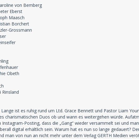
Caroline von Bemberg
eter Eberst
stoph Maasch
istian Borchert
rzler-Grossmann
ser
inseifer
ling
ffenhauer
phie Obeth
ch
i Rinsland
Lange ist es ruhig rund um Ltd. Grace Bennett und Pastor Liam Youn
 des charismatischen Duos ob und wann es weitergehen würde. Aufat
 Instagram-Posting, dass die „Gang“ wieder versammelt sei und man a
berall digital erhältlich sein. Warum hat es nun so lange gedauert? De
 und man von nun an nicht mehr unter dem Verlag GERTH Medien veröf