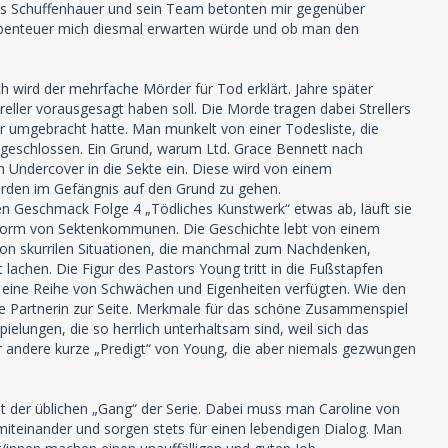
bias Schuffenhauer und sein Team betonten mir gegenüber
s Abenteuer mich diesmal erwarten würde und ob man den
ch wird der mehrfache Mörder für Tod erklärt. Jahre später
treller vorausgesagt haben soll. Die Morde tragen dabei Strellers
er umgebracht hatte. Man munkelt von einer Todesliste, die
 angeschlossen. Ein Grund, warum Ltd. Grace Bennett nach
ch Undercover in die Sekte ein. Diese wird von einem
rden im Gefängnis auf den Grund zu gehen.
nen Geschmack Folge 4 „Tödliches Kunstwerk“ etwas ab, läuft sie
t in Form von Sektenkommunen. Die Geschichte lebt von einem
von skurrilen Situationen, die manchmal zum Nachdenken,
achen. Die Figur des Pastors Young tritt in die Fußstapfen
er eine Reihe von Schwächen und Eigenheiten verfügten. Wie den
he Partnerin zur Seite. Merkmale für das schöne Zusammenspiel
ungen, die so herrlich unterhaltsam sind, weil sich das
er andere kurze „Predigt“ von Young, die aber niemals gezwungen
 der üblichen „Gang“ der Serie. Dabei muss man Caroline von
miteinander und sorgen stets für einen lebendigen Dialog. Man