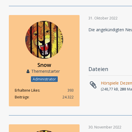
31. Oktober 2022
Die angekündigten Ne
Snow
Dateien
Themenstarter
Administrator
Hörspiele Deze
(248,77 kB,
280
Mal
Erhaltene Likes
393
Beiträge
24.322
30. November 2022