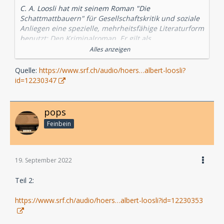
C. A. Loosli hat mit seinem Roman "Die
Schattmattbauern" für Gesellschaftskritik und soziale
Anliegen eine spezielle, mehrheitsfähige Literaturform
benutzt: Den Kriminalroman. Er gilt als
schweizerischer Pionier dieser Gattung und
Alles anzeigen
beeinflusste Friedrich Glauser ebenso wie Friedrich
Dürrenmatt.
Quelle:
https://www.srf.ch/audio/hoers…albert-loosli?
id=12230347
Der alte Schattmatt-Bauer Rees Rösti wird tot
aufgefunden. Alle Indizien weisen auf seinen
Schwiegersohn Fritz Grädel, den jungen Bauern auf
pops
dem Schattmatt-Hof. Dieser kommt prompt in
Feinbein
Untersuchungshaft, wird des Mordes angeklagt und
vor ein Schwurgericht gestellt. Trotz des Freispruchs
ist er ein gebrochener Mann, denn das Gericht kann
ihm die Tat nicht nachweisen, aber ebenso wenig
19. September 2022
gelingt es ihm, seine Unschuld zu beweisen. Der
unausrottbare Verdacht, der Mörder seines
Teil 2:
Schwiegervaters zu sein, erdrückt ihn.Berner
Radiopreis 2008
https://www.srf.ch/audio/hoers…albert-loosli?id=12230353