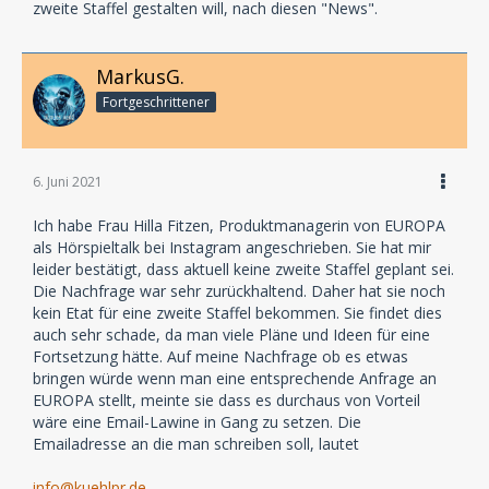
zweite Staffel gestalten will, nach diesen "News".
10 Folgen zum Binge-Hearing ist ab dem 13.
November im Handel erhältlich.
Weitere Infos zur Serie gibt es ab dem 2.11. auf
MarkusG.
www.hyde-away.de
Fortgeschrittener
Sprecher*innen und Produktion
Dr. Steven Roberts: Tobias Kluckert
Hyde: Wolfgang Bahro
6. Juni 2021
Ireen Lewis: Ulrike Stürzbecher
Doktor Julia Hill: Ranja Bonalana
Ich habe Frau Hilla Fitzen, Produktmanagerin von EUROPA
Tim Selvick: Matthias Lühn
als Hörspieltalk bei Instagram angeschrieben. Sie hat mir
Dr. L. J. Kyle: Kurt Schmidt
leider bestätigt, dass aktuell keine zweite Staffel geplant sei.
Alex Fowler: Viktor Neumann
Die Nachfrage war sehr zurückhaltend. Daher hat sie noch
Britt: Claudia Urbschat-Mingues
kein Etat für eine zweite Staffel bekommen. Sie findet dies
uvm.
auch sehr schade, da man viele Pläne und Ideen für eine
Fortsetzung hätte. Auf meine Nachfrage ob es etwas
Buch: Christian Gailus
bringen würde wenn man eine entsprechende Anfrage an
Redaktion: Hilla Fitzen
EUROPA stellt, meinte sie dass es durchaus von Vorteil
Hörspielstudio: STIL Musik & Hörspiele
wäre eine Email-Lawine in Gang zu setzen. Die
Regie, Ton und Musik: Christian Hagitte und Simon
Emailadresse an die man schreiben soll, lautet
Bertling
info@kuehlpr.de