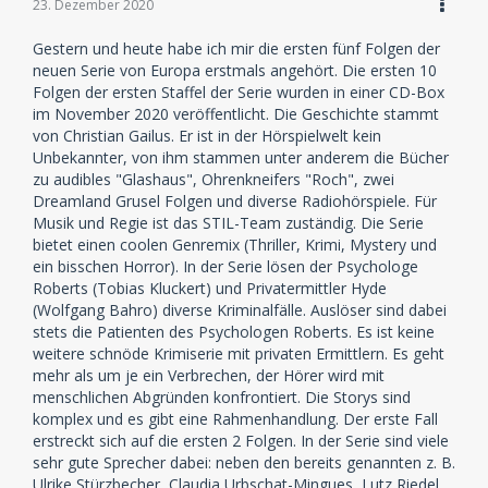
einen bewegenden Fall“, erklärt HYDE-AWAY-
23. Dezember 2020
Redakteurin Hilla Fitzen. „Dabei kommen Roberts und
Hyde auch Kriminellen auf die Schliche, deren
Gestern und heute habe ich mir die ersten fünf Folgen der
Verbrechen noch nicht aufgedeckt werden konnten.“
neuen Serie von Europa erstmals angehört. Die ersten 10
„Wer bei Serien wie ‚Elementary‘ oder ‚Sherlock‘
Folgen der ersten Staffel der Serie wurden in einer CD-Box
mitgefiebert hat, wird von HYDE AWAY gefesselt sein“,
im November 2020 veröffentlicht. Die Geschichte stammt
ergänzt Arndt Seelig, Senior Director Family & Home
von Christian Gailus. Er ist in der Hörspielwelt kein
Entertainment Sony Music. „Die tolle Story, das Setting
Unbekannter, von ihm stammen unter anderem die Bücher
und die Stimmen sorgen dafür, dass man ab Folge 1
zu audibles "Glashaus", Ohrenkneifers "Roch", zwei
gleich mitfiebert und wissen möchte, wie es
Dreamland Grusel Folgen und diverse Radiohörspiele. Für
weitergeht. Hier heißt es aber nicht ‚Netflix and chill‘,
Musik und Regie ist das STIL-Team zuständig. Die Serie
sondern eher ‚EUROPA mit Thrill‘.“
bietet einen coolen Genremix (Thriller, Krimi, Mystery und
ein bisschen Horror). In der Serie lösen der Psychologe
Die Macher: Dieses Team steckt hinter HYDE AWAY
Roberts (Tobias Kluckert) und Privatermittler Hyde
Die Fantasie wird bei HYDE AWAY von namhaften
(Wolfgang Bahro) diverse Kriminalfälle. Auslöser sind dabei
Stimmen beflügelt: In den männlichen Hauptrollen
stets die Patienten des Psychologen Roberts. Es ist keine
bilden Tobias Kluckert (die deutsche Stimme von z.B.
weitere schnöde Krimiserie mit privaten Ermittlern. Es geht
Bradley Cooper und Joaquin Phoenix) und Wolfgang
mehr als um je ein Verbrechen, der Hörer wird mit
Bahro (bekannt als Jo Gerner in „Gute Zeiten,
menschlichen Abgründen konfrontiert. Die Storys sind
schlechte Zeiten“) ein ungleiches Team, das sich so
komplex und es gibt eine Rahmenhandlung. Der erste Fall
manchen verbalen Schlagabtausch liefert. Die
erstreckt sich auf die ersten 2 Folgen. In der Serie sind viele
weibliche Hauptrolle wird von Ulrike Stürzbecher
sehr gute Sprecher dabei: neben den bereits genannten z. B.
gesprochen, die unter anderem regelmäßig Jennifer
Ulrike Stürzbecher, Claudia Urbschat-Mingues, Lutz Riedel,