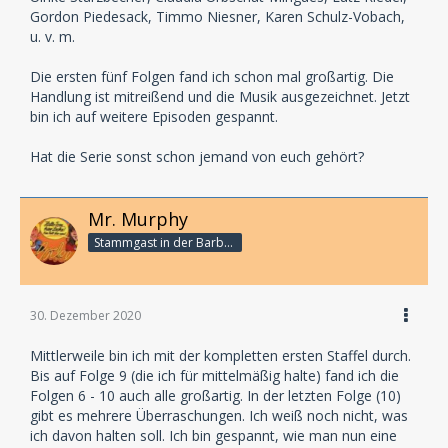
Aniston und Kate Winslet ihre Stimme leiht. Insgesamt
Gordon Piedesack, Timmo Niesner, Karen Schulz-Vobach,
sind über 40 Sprecherinnen und Sprecher in HYDE
u. v. m.
AWAY zu hören. Die Aufnahmen entstanden im
Hörspielstudio STIL Musik & Hörspiele unter der Regie
Die ersten fünf Folgen fand ich schon mal großartig. Die
von Christian Hagitte und Simon Bertling. Autor der
Handlung ist mitreißend und die Musik ausgezeichnet. Jetzt
HYDE AWAY Serie ist Christian Gailus, der bereits das
bin ich auf weitere Episoden gespannt.
Politthriller-Hörspiel „Glashaus“ (zwei Staffeln)
verfasste sowie Bücher wie Küstenkrimis oder die
Hat die Serie sonst schon jemand von euch gehört?
Fantasyserie „Lovecraft Letters“ schrieb. Die Musik
wurde exklusiv für die Serie komponiert und vom
Berliner Filmorchester unter der Leitung von Christian
Mr. Murphy
Hagitte eingespielt.
Stammgast in der Barbarabar
HYDE AWAY startet digital bei allen gängigen
Streamingdiensten, unter anderem Spotify, Apple
Music, Amazon Music Unlimited, Deezer und Napster.
30. Dezember 2020
Die ersten beiden Episoden erscheinen am 13.
November als Doppelfolge. Anschließend
Mittlerweile bin ich mit der kompletten ersten Staffel durch.
veröffentlicht EUROPA täglich eine neue Folge. Episode
Bis auf Folge 9 (die ich für mittelmäßig halte) fand ich die
9 und 10 erscheinen dann wieder gemeinsam am 20.
Folgen 6 - 10 auch alle großartig. In der letzten Folge (10)
November als Doppelfolge. Die Gesamtspielzeit
gibt es mehrere Überraschungen. Ich weiß noch nicht, was
beträgt 718 Minuten. Wer nicht so lange auf das große
ich davon halten soll. Ich bin gespannt, wie man nun eine
Staffelfinale warten kann: Die Audio-CD-Box mit allen