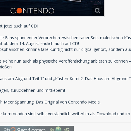
nt jetzt auch auf CD!
lle Fans spannender Verbrechen zwischen rauer See, malerischen Küs
nt ab dem 14. August endlich auch auf CD!
phärischen Kriminalfälle künftig nicht nur digital gehört, sondern 
ie Reihe nun auch als physische Veröffentlichung anbieten zu können 
nießen.
Haus am Abgrund Teil 1“ und „Küsten-Krimi 2: Das Haus am Abgrund Te
egen, zurücklehnen und mitfiebern!
ach Meer Spannung. Das Original von Contendo Media.
e kommenden sind selbstverständlich weiterhin als Download und im S