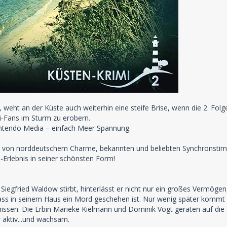
, weht an der Küste auch weiterhin eine steife Brise, wenn die 2. Fol
i-Fans im Sturm zu erobern.
ntendo Media – einfach Meer Spannung.
ln von norddeutschem Charme, bekannten und beliebten Synchronsti
l-Erlebnis in seiner schönsten Form!
le Siegfried Waldow stirbt, hinterlässt er nicht nur ein großes Vermög
dass in seinem Haus ein Mord geschehen ist. Nur wenig später kommt 
nissen. Die Erbin Marieke Kielmann und Dominik Vogt geraten auf die 
 aktiv...und wachsam.