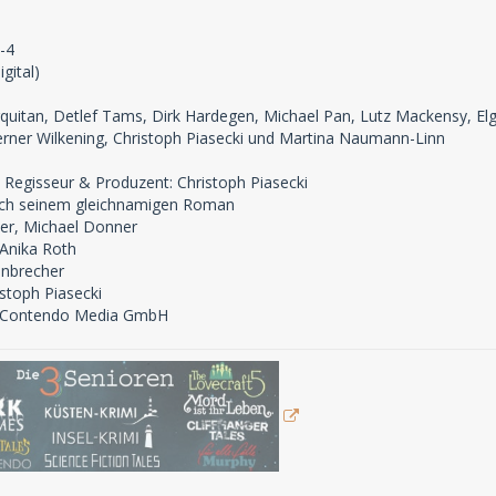
-4
gital)
arquitan, Detlef Tams, Dirk Hardegen, Michael Pan, Lutz Mackensy, El
rner Wilkening, Christoph Piasecki und Martina Naumann-Linn
 Regisseur & Produzent: Christoph Piasecki
ach seinem gleichnamigen Roman
er, Michael Donner
 Anika Roth
inbrecher
stoph Piasecki
b: Contendo Media GmbH