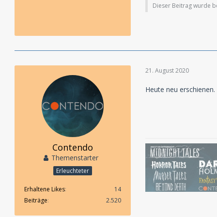
Dieser Beitrag wurde ber
21. August 2020
Heute neu erschienen.
Contendo
Themenstarter
Erleuchteter
Erhaltene Likes
14
Beiträge
2.520