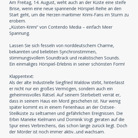
Am Freitag, 14. August, weht auch an der Küste eine steife
Brise, wenn eine neue spannende Hörspiel-Reihe an den
Start geht, um die Herzen maritimer Krimi-Fans im Sturm zu
erobern.
„Küsten-Krimi“ von Contendo Media – einfach Meer
Spannung.
Lassen Sie sich fesseln von norddeutschem Charme,
bekannten und beliebten Synchronstimmen,
stimmungsvollem Soundtrack und realistischen Sounds.
Ein einmaliges Hörspiel-Erlebnis in seiner schönsten Form!
Klappentext:
Als der alte Industrielle Siegfried Waldow stirbt, hinterlässt
er nicht nur ein großes Vermögen, sondern auch ein
geheimnisvolles Rätsel. Auf seinem Sterbebett verrät er,
dass in seinem Haus ein Mord geschehen ist. Nur wenig
später kommt es in einem Ferienhaus an der Ostsee-
Steilküste zu seltsamen und gefährlichen Ereignissen. Die
Erbin Marieke Kielmann und Dominik Vogt geraten auf die
Spur eines Verbrechens, das schon lange zurück liegt. Doch
der Mörder ist noch immer aktiv...und wachsam.