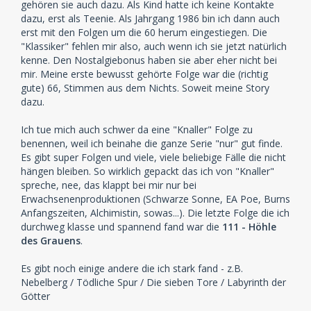
gehören sie auch dazu. Als Kind hatte ich keine Kontakte
dazu, erst als Teenie. Als Jahrgang 1986 bin ich dann auch
erst mit den Folgen um die 60 herum eingestiegen. Die
"Klassiker" fehlen mir also, auch wenn ich sie jetzt natürlich
kenne. Den Nostalgiebonus haben sie aber eher nicht bei
mir. Meine erste bewusst gehörte Folge war die (richtig
gute) 66, Stimmen aus dem Nichts. Soweit meine Story
dazu.
Ich tue mich auch schwer da eine "Knaller" Folge zu
benennen, weil ich beinahe die ganze Serie "nur" gut finde.
Es gibt super Folgen und viele, viele beliebige Fälle die nicht
hängen bleiben. So wirklich gepackt das ich von "Knaller"
spreche, nee, das klappt bei mir nur bei
Erwachsenenproduktionen (Schwarze Sonne, EA Poe, Burns
Anfangszeiten, Alchimistin, sowas...). Die letzte Folge die ich
durchweg klasse und spannend fand war die
111 - Höhle
des Grauens
.
Es gibt noch einige andere die ich stark fand - z.B.
Nebelberg / Tödliche Spur / Die sieben Tore / Labyrinth der
Götter