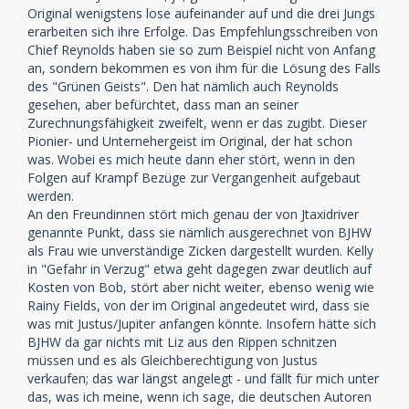
Original wenigstens lose aufeinander auf und die drei Jungs
erarbeiten sich ihre Erfolge. Das Empfehlungsschreiben von
Chief Reynolds haben sie so zum Beispiel nicht von Anfang
an, sondern bekommen es von ihm für die Lösung des Falls
des "Grünen Geists". Den hat nämlich auch Reynolds
gesehen, aber befürchtet, dass man an seiner
Zurechnungsfähigkeit zweifelt, wenn er das zugibt. Dieser
Pionier- und Unternehergeist im Original, der hat schon
was. Wobei es mich heute dann eher stört, wenn in den
Folgen auf Krampf Bezüge zur Vergangenheit aufgebaut
werden.
An den Freundinnen stört mich genau der von Jtaxidriver
genannte Punkt, dass sie nämlich ausgerechnet von BJHW
als Frau wie unverständige Zicken dargestellt wurden. Kelly
in "Gefahr in Verzug" etwa geht dagegen zwar deutlich auf
Kosten von Bob, stört aber nicht weiter, ebenso wenig wie
Rainy Fields, von der im Original angedeutet wird, dass sie
was mit Justus/Jupiter anfangen könnte. Insofern hätte sich
BJHW da gar nichts mit Liz aus den Rippen schnitzen
müssen und es als Gleichberechtigung von Justus
verkaufen; das war längst angelegt - und fällt für mich unter
das, was ich meine, wenn ich sage, die deutschen Autoren