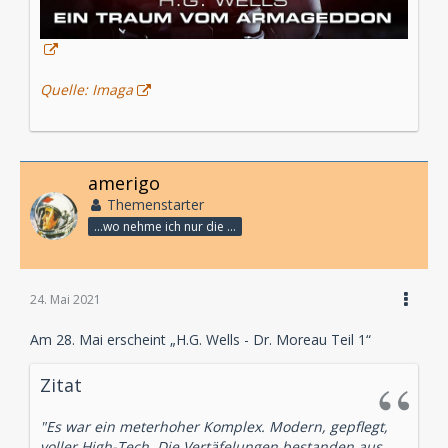
Quelle: Imaga
amerigo
Themenstarter
...wo nehme ich nur die Zeit her, so vieles nicht zu hören?
24. Mai 2021
Am 28. Mai erscheint „
H.G. Wells - Dr. Moreau Teil 1“
Zitat
"Es war ein meterhoher Komplex. Modern, gepflegt,
voller High-Tech. Die Vertäfelungen bestanden aus