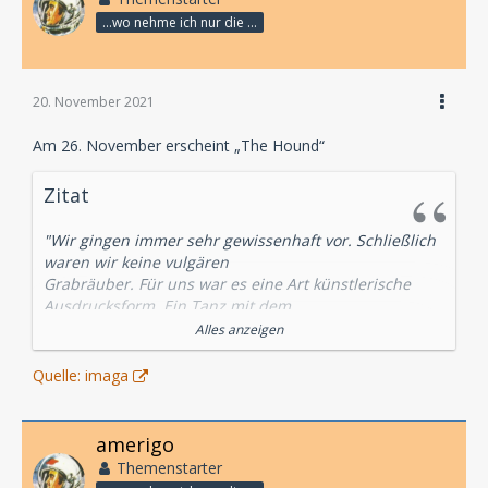
...wo nehme ich nur die Zeit her, so vieles nicht zu hören?
20. November 2021
Am 26. November erscheint „The Hound“
Zitat
"Wir gingen immer sehr gewissenhaft vor. Schließlich
waren wir keine vulgären
Grabräuber. Für uns war es eine Art künstlerische
Ausdrucksform. Ein Tanz mit dem
Tod, bei dem alles passen musste. Die Stimmung, die
Alles anzeigen
Landschaft, das Wetter, die
Jahreszeit. Je morbider das Ambiente war, desto
Quelle: imaga
größer war der Nervenkitzel. Der
Tod gab uns das Gefühl, lebendig zu sein."
amerigo
Robert Warford
Themenstarter