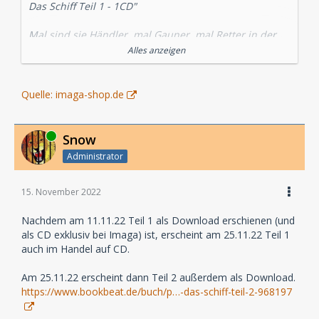
Das Schiff Teil 1 - 1CD"
Mal sind sie Händler, mal Gauner, mal Retter in der
Not. Als die verwegenen Freunde Core, Raw und
Alles anzeigen
Cosma auf der abgelegenen Raumschiffswerft
Lonapor Ärger mit einem Verbrechersyndikat
bekommen, ahnen sie nicht, dass damit eine
Quelle: imaga-shop.de
Verfolgungsjagd beginnt, die sie an den Rand der
Galaxis und des Wahnsinns bringen wird.
Mit diesem filmästhetischen Hörspiel inszeniert
Online
Snow
OLIVER DÖRING eine ebenso packende wie gruselige
Administrator
Science Fiction-Geschichte frei nach Motiven von
Willhelm Hauffs "Das Gespensterschiff".
Bombastisches Kopfkino dieser Art gibt es nur bei
15. November 2022
IMAGA!
Laufzeit: ca.54:00
Nachdem am 11.11.22 Teil 1 als Download erschienen (und
als CD exklusiv bei Imaga) ist, erscheint am 25.11.22 Teil 1
Veröffentlichung: 11.11.2022
auch im Handel auf CD.
Am 25.11.22 erscheint dann Teil 2 außerdem als Download.
https://www.bookbeat.de/buch/p…-das-schiff-teil-2-968197