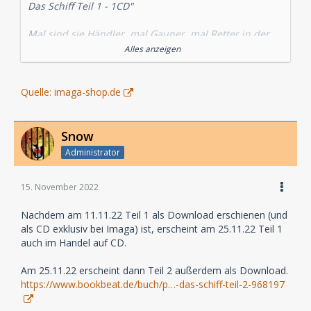
Das Schiff Teil 1 - 1CD"
Mal sind sie Händler, mal Gauner, mal Retter in der
Not. Als die verwegenen Freunde Core, Raw und
Alles anzeigen
Cosma auf der abgelegenen Raumschiffswerft
Lonapor Ärger mit einem Verbrechersyndikat
bekommen, ahnen sie nicht, dass damit eine
Quelle: imaga-shop.de
Verfolgungsjagd beginnt, die sie an den Rand der
Galaxis und des Wahnsinns bringen wird.
Mit diesem filmästhetischen Hörspiel inszeniert
Snow
OLIVER DÖRING eine ebenso packende wie gruselige
Administrator
Science Fiction-Geschichte frei nach Motiven von
Willhelm Hauffs "Das Gespensterschiff".
Bombastisches Kopfkino dieser Art gibt es nur bei
15. November 2022
IMAGA!
Laufzeit: ca.54:00
Nachdem am 11.11.22 Teil 1 als Download erschienen (und
als CD exklusiv bei Imaga) ist, erscheint am 25.11.22 Teil 1
Veröffentlichung: 11.11.2022
auch im Handel auf CD.
Am 25.11.22 erscheint dann Teil 2 außerdem als Download.
https://www.bookbeat.de/buch/p…-das-schiff-teil-2-968197