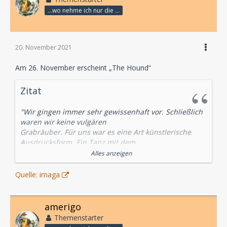
...wo nehme ich nur die Zeit her, so vieles nicht zu hören?
20. November 2021
Am 26. November erscheint „The Hound“
Zitat
"Wir gingen immer sehr gewissenhaft vor. Schließlich
waren wir keine vulgären
Grabräuber. Für uns war es eine Art künstlerische
Ausdrucksform. Ein Tanz mit dem
Tod, bei dem alles passen musste. Die Stimmung, die
Alles anzeigen
Landschaft, das Wetter, die
Jahreszeit. Je morbider das Ambiente war, desto
Quelle: imaga
größer war der Nervenkitzel. Der
Tod gab uns das Gefühl, lebendig zu sein."
amerigo
Robert Warford
Themenstarter