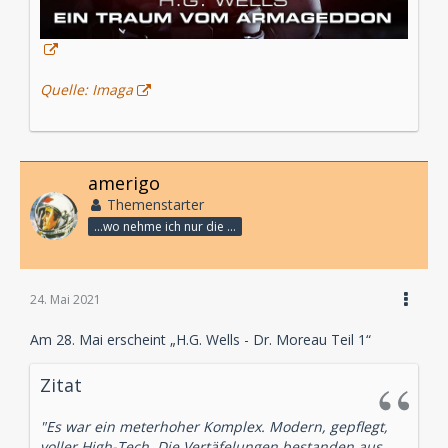
Quelle: Imaga
amerigo
Themenstarter
...wo nehme ich nur die Zeit her, so vieles nicht zu hören?
24. Mai 2021
Am 28. Mai erscheint „
H.G. Wells - Dr. Moreau Teil 1“
Zitat
"Es war ein meterhoher Komplex. Modern, gepflegt,
voller High-Tech. Die Vertäfelungen bestanden aus