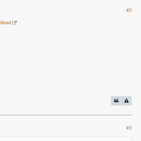
#2
nload
#3