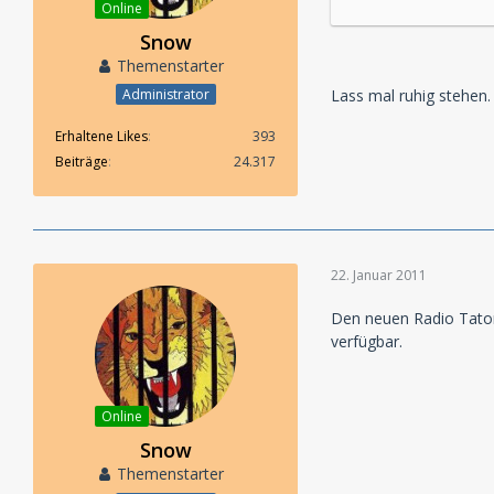
Online
Snow
Themenstarter
Lass mal ruhig stehen. 
Administrator
Erhaltene Likes
393
Beiträge
24.317
22. Januar 2011
Den neuen Radio Tator
verfügbar.
Online
Snow
Themenstarter