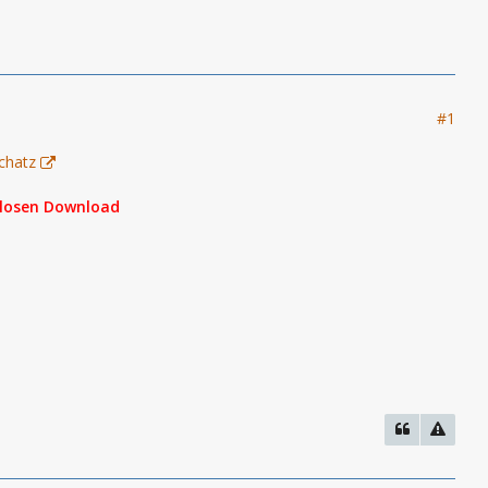
#1
chatz
nlosen Download