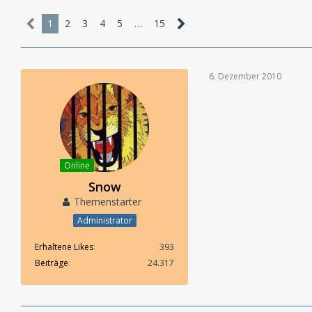
1
2
3
4
5
…
15
6. Dezember 2010
Online
Snow
Themenstarter
Administrator
Erhaltene Likes
393
Beiträge
24.317