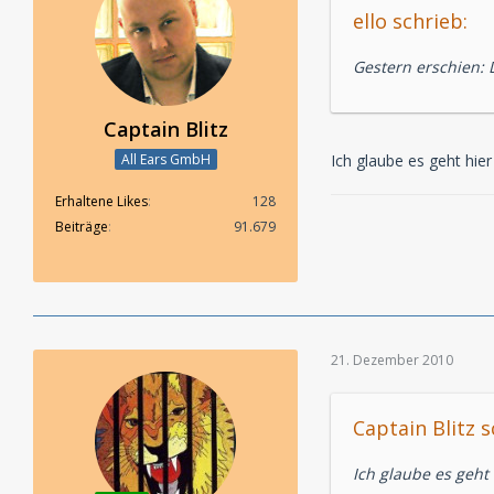
ello schrieb:
Gestern erschien: 
Captain Blitz
Ich glaube es geht hie
All Ears GmbH
Erhaltene Likes
128
Beiträge
91.679
21. Dezember 2010
Captain Blitz s
Ich glaube es geht