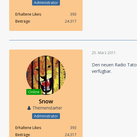
Administrator
Erhaltene Likes
393
Beiträge
24.317
25. März 2011
Den neuen Radio Tator
verfügbar.
Online
Snow
Themenstarter
Administrator
Erhaltene Likes
393
Beiträge
24.317