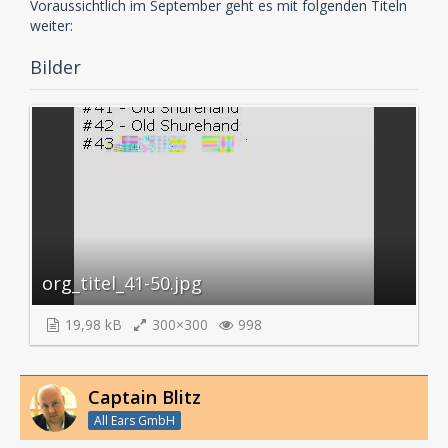
Voraussichtlich im September geht es mit folgenden Titeln
weiter:
Bilder
org_titel_41-50.jpg
19,98 kB
300×300
998
Captain Blitz
All Ears GmbH