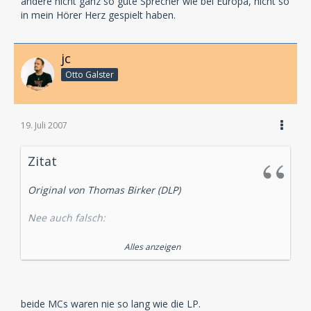
andere nicht ganz so gute Sprecher wie bei Europa, nicht so
in mein Hörer Herz gespielt haben.
jc
Otto Galster
19. Juli 2007
Zitat
Original von Thomas Birker (DLP)
Nee auch falsch:
Die oben abgebildete ist die Uncut Version dieses
Alles anzeigen
Hörspiels:
Und in der H.G. Francis Neon Guselserie ist diese hier
beide MCs waren nie so lang wie die LP.