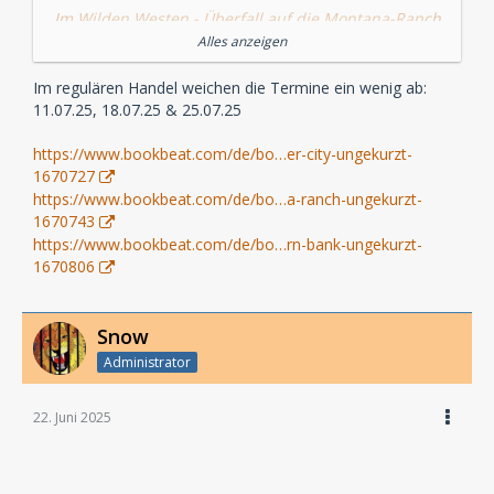
Im Wilden Westen - Überfall auf die Montana-Ranch
Alles anzeigen
VÖ am 25.07.25 im HolyShop
Im regulären Handel weichen die Termine ein wenig ab:
Im Wilden Westen - Überfall auf die Western-Bank
11.07.25, 18.07.25 & 25.07.25
VÖ am 25.07.25 im HolyShop
https://www.bookbeat.com/de/bo…er-city-ungekurzt-
1670727
https://www.bookbeat.com/de/bo…a-ranch-ungekurzt-
1670743
https://www.bookbeat.com/de/bo…rn-bank-ungekurzt-
1670806
Snow
Administrator
22. Juni 2025