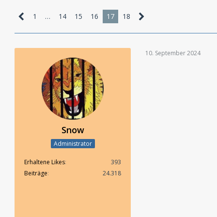
1
…
14
15
16
17
18
10. September 2024
Snow
Administrator
Erhaltene Likes
393
Beiträge
24.318