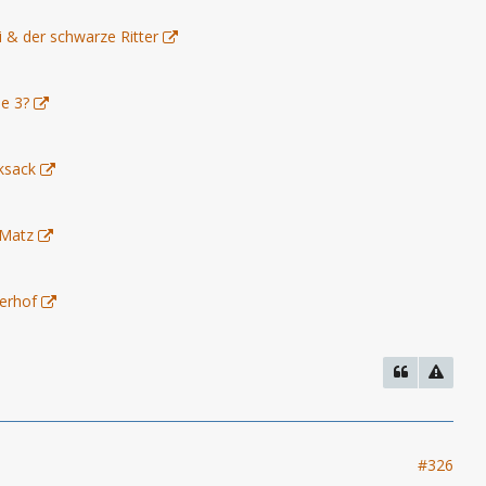
i & der schwarze Ritter
le 3?
ksack
 Matz
terhof
#326