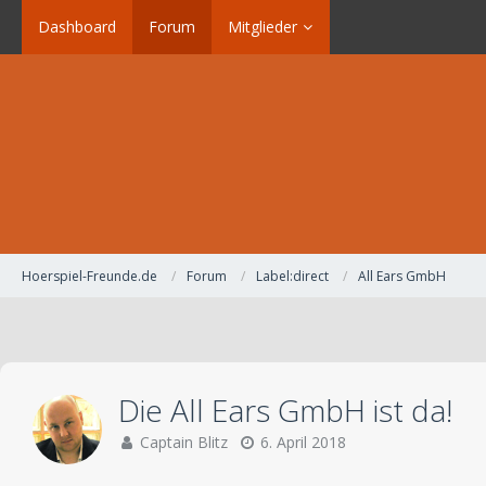
Dashboard
Forum
Mitglieder
Hoerspiel-Freunde.de
Forum
Label:direct
All Ears GmbH
Die All Ears GmbH ist da!
Captain Blitz
6. April 2018