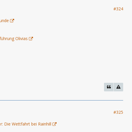
#324
eunde
ührung Olivias
#325
: Die Wettfahrt bei Rainhill