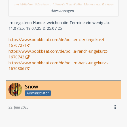
Im Wilden Westen - Überfall auf die Montana-Ranch
Alles anzeigen
VÖ am 25.07.25 im HolyShop
Im regulären Handel weichen die Termine ein wenig ab:
Im Wilden Westen - Überfall auf die Western-Bank
11.07.25, 18.07.25 & 25.07.25
VÖ am 25.07.25 im HolyShop
https://www.bookbeat.com/de/bo…er-city-ungekurzt-
1670727
https://www.bookbeat.com/de/bo…a-ranch-ungekurzt-
1670743
https://www.bookbeat.com/de/bo…rn-bank-ungekurzt-
1670806
Snow
Administrator
22. Juni 2025