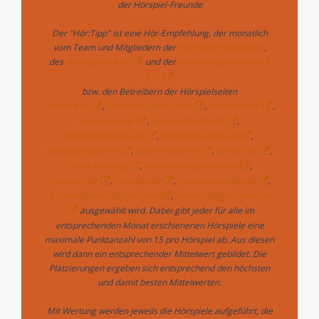
der Hörspiel-Freunde
Der "Hör:Tipp" ist eine Hör-Empfehlung, der monatlich
vom Team und Mitgliedern der
Hoerspiel-Freunde.de
,
des
Hoerspieltalk.de
und der
Hörspiel-Gemeinschaft
e.V.
bzw. den Betreibern der Hörspielseiten
ffm-rock.de
,
hoerbuchjunkies.com
,
hoernews.de
,
hoerspiel3.de
,
hoerspielhoelle.de
,
hoerspielmaniac.de
,
hoerspielsachen.de
,
hoerspieltipps.net
,
hoerzentrale.de
,
literra.info
,
Lukes Meinung
,
ohrcast.wordpress.com
,
rezinator.de
,
reziratte.de
,
sarasalamander.de
,
tofunerdpunk.blogspot.com
,
zauberspiegel-online.de
ausgewählt wird. Dabei gibt jeder für alle im
entsprechenden Monat erschienenen Hörspiele eine
maximale Punktanzahl von 15 pro Hörspiel ab. Aus diesen
wird dann ein entsprechender Mittelwert gebildet. Die
Platzierungen ergeben sich entsprechend den höchsten
und damit besten Mittelwerten.
Mit Wertung werden jeweils die Hörspiele aufgeführt, die