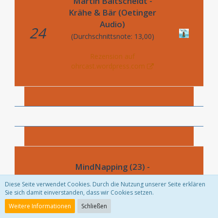
Martin Baltscheidt -
Krähe & Bär (Oetinger
Audio)
24
(Durchschnittsnote: 13,00)
Rezension auf
ohrcast.wordpress.com
MindNapping (23) -
Dibbuk (Audionarchie)
Diese Seite verwendet Cookies. Durch die Nutzung unserer Seite erklären
(Durchschnittsnote: 13,00)
Sie sich damit einverstanden, dass wir Cookies setzen.
24
Weitere Informationen
Schließen
Rezension auf ffm-rock.de