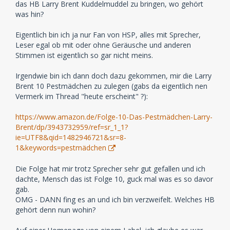
das HB Larry Brent Kuddelmuddel zu bringen, wo gehört
was hin?
Eigentlich bin ich ja nur Fan von HSP, alles mit Sprecher,
Leser egal ob mit oder ohne Geräusche und anderen
Stimmen ist eigentlich so gar nicht meins.
Irgendwie bin ich dann doch dazu gekommen, mir die Larry
Brent 10 Pestmädchen zu zulegen (gabs da eigentlich nen
Vermerk im Thread "heute erscheint" ?):
https://www.amazon.de/Folge-10-Das-Pestmädchen-Larry-
Brent/dp/3943732959/ref=sr_1_1?
ie=UTF8&qid=1482946721&sr=8-
1&keywords=pestmädchen
Die Folge hat mir trotz Sprecher sehr gut gefallen und ich
dachte, Mensch das ist Folge 10, guck mal was es so davor
gab.
OMG - DANN fing es an und ich bin verzweifelt. Welches HB
gehört denn nun wohin?