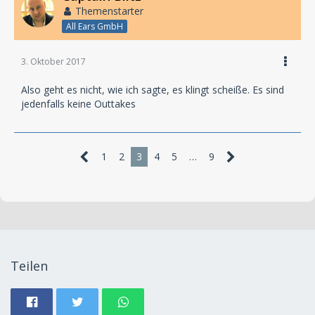
Themenstarter
All Ears GmbH
3. Oktober 2017
Also geht es nicht, wie ich sagte, es klingt scheiße. Es sind
jedenfalls keine Outtakes
1
2
3
4
5
…
9
Teilen