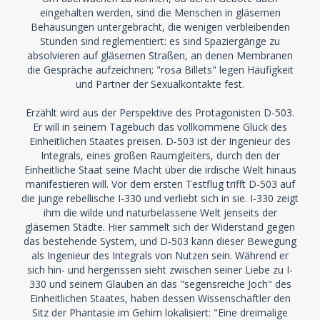
eingehalten werden, sind die Menschen in gläsernen
Behausungen untergebracht, die wenigen verbleibenden
Stunden sind reglementiert: es sind Spaziergänge zu
absolvieren auf gläsernen Straßen, an denen Membranen
die Gespräche aufzeichnen; "rosa Billets" legen Häufigkeit
und Partner der Sexualkontakte fest.
Erzählt wird aus der Perspektive des Protagonisten D-503.
Er will in seinem Tagebuch das vollkommene Glück des
Einheitlichen Staates preisen. D-503 ist der Ingenieur des
Integrals, eines großen Raumgleiters, durch den der
Einheitliche Staat seine Macht über die irdische Welt hinaus
manifestieren will. Vor dem ersten Testflug trifft D-503 auf
die junge rebellische I-330 und verliebt sich in sie. I-330 zeigt
ihm die wilde und naturbelassene Welt jenseits der
gläsernen Städte. Hier sammelt sich der Widerstand gegen
das bestehende System, und D-503 kann dieser Bewegung
als Ingenieur des Integrals von Nutzen sein. Während er
sich hin- und hergerissen sieht zwischen seiner Liebe zu I-
330 und seinem Glauben an das "segensreiche Joch" des
Einheitlichen Staates, haben dessen Wissenschaftler den
Sitz der Phantasie im Gehirn lokalisiert: "Eine dreimalige