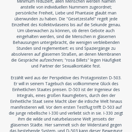
Minimum reduziert, allen Menschen werden Namen
anstelle von individuellen Nummern zugeordnet;
persönliche Freiheit, Liebe und Phantasie glaubt man
überwunden zu haben. Die "Gesetzestafel" regelt jede
Einzelheit des Kollektivdaseins bis auf die Sekunde genau.
Um überwachen zu können, ob deren Gebote auch
eingehalten werden, sind die Menschen in gläsernen
Behausungen untergebracht, die wenigen verbleibenden
Stunden sind reglementiert: es sind Spaziergänge zu
absolvieren auf gläsernen Straßen, an denen Membranen
die Gespräche aufzeichnen; "rosa Billets" legen Häufigkeit
und Partner der Sexualkontakte fest.
Erzählt wird aus der Perspektive des Protagonisten D-503.
Er will in seinem Tagebuch das vollkommene Glück des
Einheitlichen Staates preisen. D-503 ist der Ingenieur des
Integrals, eines großen Raumgleiters, durch den der
Einheitliche Staat seine Macht über die irdische Welt hinaus
manifestieren will. Vor dem ersten Testflug trifft D-503 auf
die junge rebellische I-330 und verliebt sich in sie. I-330 zeigt
ihm die wilde und naturbelassene Welt jenseits der
gläsernen Städte. Hier sammelt sich der Widerstand gegen
das bestehende System, und D-503 kann dieser Bewegung