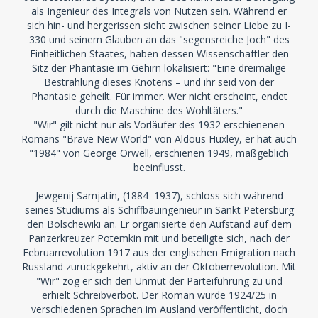
als Ingenieur des Integrals von Nutzen sein. Während er
sich hin- und hergerissen sieht zwischen seiner Liebe zu I-
330 und seinem Glauben an das "segensreiche Joch" des
Einheitlichen Staates, haben dessen Wissenschaftler den
Sitz der Phantasie im Gehirn lokalisiert: "Eine dreimalige
Bestrahlung dieses Knotens – und ihr seid von der
Phantasie geheilt. Für immer. Wer nicht erscheint, endet
durch die Maschine des Wohltäters."
"Wir" gilt nicht nur als Vorläufer des 1932 erschienenen
Romans "Brave New World" von Aldous Huxley, er hat auch
"1984" von George Orwell, erschienen 1949, maßgeblich
beeinflusst.
Jewgenij Samjatin, (1884–1937), schloss sich während
seines Studiums als Schiffbauingenieur in Sankt Petersburg
den Bolschewiki an. Er organisierte den Aufstand auf dem
Panzerkreuzer Potemkin mit und beteiligte sich, nach der
Februarrevolution 1917 aus der englischen Emigration nach
Russland zurückgekehrt, aktiv an der Oktoberrevolution. Mit
"Wir" zog er sich den Unmut der Parteiführung zu und
erhielt Schreibverbot. Der Roman wurde 1924/25 in
verschiedenen Sprachen im Ausland veröffentlicht, doch