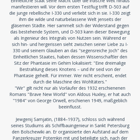
Einheitliche Staat seine Macht über die irdische Welt hinaus
manifestieren will. Vor dem ersten Testflug trifft D-503 auf
die junge rebellische I-330 und verliebt sich in sie. I-330 zeigt
ihm die wilde und naturbelassene Welt jenseits der
gläsernen Städte. Hier sammelt sich der Widerstand gegen
das bestehende System, und D-503 kann dieser Bewegung
als Ingenieur des Integrals von Nutzen sein. Während er
sich hin- und hergerissen sieht zwischen seiner Liebe zu I-
330 und seinem Glauben an das "segensreiche Joch" des
Einheitlichen Staates, haben dessen Wissenschaftler den
Sitz der Phantasie im Gehirn lokalisiert: "Eine dreimalige
Bestrahlung dieses Knotens – und ihr seid von der
Phantasie geheilt. Für immer. Wer nicht erscheint, endet
durch die Maschine des Wohltäters."
"Wir" gilt nicht nur als Vorläufer des 1932 erschienenen
Romans "Brave New World" von Aldous Huxley, er hat auch
"1984" von George Orwell, erschienen 1949, maßgeblich
beeinflusst.
Jewgenij Samjatin, (1884–1937), schloss sich während
seines Studiums als Schiffbauingenieur in Sankt Petersburg
den Bolschewiki an. Er organisierte den Aufstand auf dem
Panzerkreuzer Potemkin mit und beteiligte sich, nach der