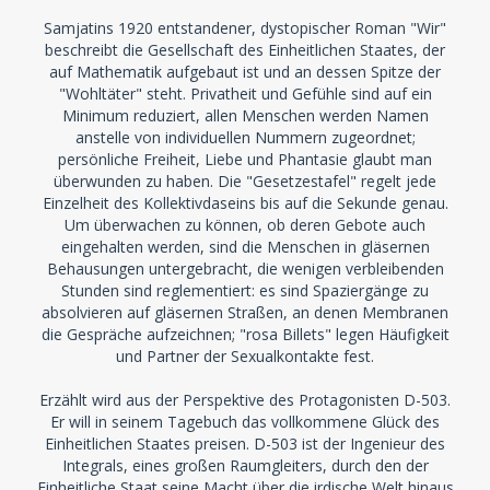
Samjatins 1920 entstandener, dystopischer Roman "Wir"
beschreibt die Gesellschaft des Einheitlichen Staates, der
auf Mathematik aufgebaut ist und an dessen Spitze der
"Wohltäter" steht. Privatheit und Gefühle sind auf ein
Minimum reduziert, allen Menschen werden Namen
anstelle von individuellen Nummern zugeordnet;
persönliche Freiheit, Liebe und Phantasie glaubt man
überwunden zu haben. Die "Gesetzestafel" regelt jede
Einzelheit des Kollektivdaseins bis auf die Sekunde genau.
Um überwachen zu können, ob deren Gebote auch
eingehalten werden, sind die Menschen in gläsernen
Behausungen untergebracht, die wenigen verbleibenden
Stunden sind reglementiert: es sind Spaziergänge zu
absolvieren auf gläsernen Straßen, an denen Membranen
die Gespräche aufzeichnen; "rosa Billets" legen Häufigkeit
und Partner der Sexualkontakte fest.
Erzählt wird aus der Perspektive des Protagonisten D-503.
Er will in seinem Tagebuch das vollkommene Glück des
Einheitlichen Staates preisen. D-503 ist der Ingenieur des
Integrals, eines großen Raumgleiters, durch den der
Einheitliche Staat seine Macht über die irdische Welt hinaus