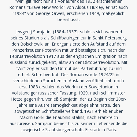
"Wir" gilt nicht nur als Vorläufer des 1932 erschienenen
Romans "Brave New World" von Aldous Huxley, er hat auch
"1984" von George Orwell, erschienen 1949, maßgeblich
beeinflusst.
Jewgenij Samjatin, (1884–1937), schloss sich während
seines Studiums als Schiffbauingenieur in Sankt Petersburg
den Bolschewiki an. Er organisierte den Aufstand auf dem
Panzerkreuzer Potemkin mit und beteiligte sich, nach der
Februarrevolution 1917 aus der englischen Emigration nach
Russland zurückgekehrt, aktiv an der Oktoberrevolution. Mit
"Wir" zog er sich den Unmut der Parteiführung zu und
erhielt Schreibverbot. Der Roman wurde 1924/25 in
verschiedenen Sprachen im Ausland veröffentlicht, doch
erst 1988 erschien das Werk in der Sowjetunion in
vollständiger russischer Fassung. 1929, nach schlimmster
Hetze gegen ihn, verließ Samjatin, der zu Beginn der 20er-
Jahre eine Ausreisemöglichkeit abgelehnt hatte, den
sowjetischen Schriftstellerverband. 1931 erhielt er über
Maxim Gorki die Erlaubnis Stalins, nach Frankreich
auszureisen. Samjatin behielt bis zu seinem Lebensende die
sowjetische Staatsbürgerschaft. Er starb in Paris.