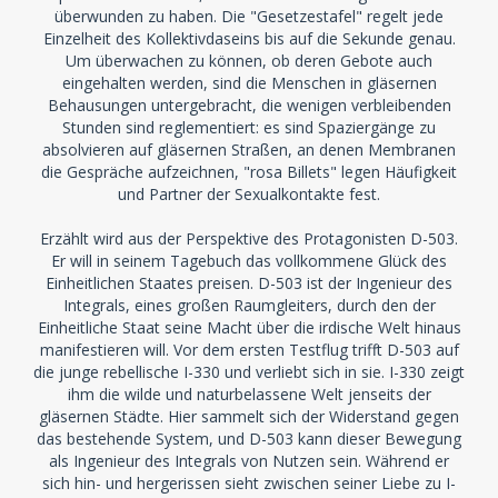
überwunden zu haben. Die "Gesetzestafel" regelt jede
Einzelheit des Kollektivdaseins bis auf die Sekunde genau.
Um überwachen zu können, ob deren Gebote auch
eingehalten werden, sind die Menschen in gläsernen
Behausungen untergebracht, die wenigen verbleibenden
Stunden sind reglementiert: es sind Spaziergänge zu
absolvieren auf gläsernen Straßen, an denen Membranen
die Gespräche aufzeichnen, "rosa Billets" legen Häufigkeit
und Partner der Sexualkontakte fest.
Erzählt wird aus der Perspektive des Protagonisten D-503.
Er will in seinem Tagebuch das vollkommene Glück des
Einheitlichen Staates preisen. D-503 ist der Ingenieur des
Integrals, eines großen Raumgleiters, durch den der
Einheitliche Staat seine Macht über die irdische Welt hinaus
manifestieren will. Vor dem ersten Testflug trifft D-503 auf
die junge rebellische I-330 und verliebt sich in sie. I-330 zeigt
ihm die wilde und naturbelassene Welt jenseits der
gläsernen Städte. Hier sammelt sich der Widerstand gegen
das bestehende System, und D-503 kann dieser Bewegung
als Ingenieur des Integrals von Nutzen sein. Während er
sich hin- und hergerissen sieht zwischen seiner Liebe zu I-