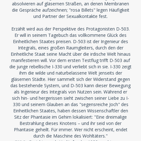
absolvieren auf gläsernen Straßen, an denen Membranen
die Gespräche aufzeichnen; "rosa Billets" legen Häufigkeit
und Partner der Sexualkontakte fest.
Erzählt wird aus der Perspektive des Protagonisten D-503.
Er will in seinem Tagebuch das vollkommene Glück des
Einheitlichen Staates preisen. D-503 ist der Ingenieur des
Integrals, eines großen Raumgleiters, durch den der
Einheitliche Staat seine Macht über die irdische Welt hinaus
manifestieren will. Vor dem ersten Testflug trifft D-503 auf
die junge rebellische I-330 und verliebt sich in sie. I-330 zeigt
ihm die wilde und naturbelassene Welt jenseits der
gläsernen Städte. Hier sammelt sich der Widerstand gegen
das bestehende System, und D-503 kann dieser Bewegung
als Ingenieur des Integrals von Nutzen sein. Während er
sich hin- und hergerissen sieht zwischen seiner Liebe zu I-
330 und seinem Glauben an das "segensreiche Joch" des
Einheitlichen Staates, haben dessen Wissenschaftler den
Sitz der Phantasie im Gehirn lokalisiert: "Eine dreimalige
Bestrahlung dieses Knotens – und ihr seid von der
Phantasie geheilt. Für immer. Wer nicht erscheint, endet
durch die Maschine des Wohltäters."