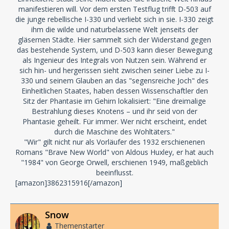
manifestieren will. Vor dem ersten Testflug trifft D-503 auf
die junge rebellische I-330 und verliebt sich in sie. I-330 zeigt
ihm die wilde und naturbelassene Welt jenseits der
gläsernen Städte. Hier sammelt sich der Widerstand gegen
das bestehende System, und D-503 kann dieser Bewegung
als Ingenieur des Integrals von Nutzen sein. Während er
sich hin- und hergerissen sieht zwischen seiner Liebe zu I-
330 und seinem Glauben an das "segensreiche Joch" des
Einheitlichen Staates, haben dessen Wissenschaftler den
Sitz der Phantasie im Gehirn lokalisiert: "Eine dreimalige
Bestrahlung dieses Knotens – und ihr seid von der
Phantasie geheilt. Für immer. Wer nicht erscheint, endet
durch die Maschine des Wohltäters."
"Wir" gilt nicht nur als Vorläufer des 1932 erschienenen
Romans "Brave New World" von Aldous Huxley, er hat auch
"1984" von George Orwell, erschienen 1949, maßgeblich
beeinflusst.
[amazon]3862315916[/amazon]
Snow
Themenstarter