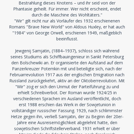
Bestrahlung dieses Knotens – und ihr seid von der
Phantasie geheilt. Für immer. Wer nicht erscheint, endet
durch die Maschine des Wohltäters."
"Wir" gilt nicht nur als Vorläufer des 1932 erschienenen
Romans "Brave New World" von Aldous Huxley, er hat auch
"1984" von George Orwell, erschienen 1949, maßgeblich
beeinflusst.
Jewgenij Samjatin, (1884–1937), schloss sich während
seines Studiums als Schiffbauingenieur in Sankt Petersburg
den Bolschewiki an. Er organisierte den Aufstand auf dem
Panzerkreuzer Potemkin mit und beteiligte sich, nach der
Februarrevolution 1917 aus der englischen Emigration nach
Russland zurückgekehrt, aktiv an der Oktoberrevolution. Mit
"Wir" zog er sich den Unmut der Parteiführung zu und
erhielt Schreibverbot. Der Roman wurde 1924/25 in
verschiedenen Sprachen im Ausland veröffentlicht, doch
erst 1988 erschien das Werk in der Sowjetunion in
vollständiger russischer Fassung. 1929, nach schlimmster
Hetze gegen ihn, verließ Samjatin, der zu Beginn der 20er-
Jahre eine Ausreisemöglichkeit abgelehnt hatte, den
sowjetischen Schriftstellerverband. 1931 erhielt er über