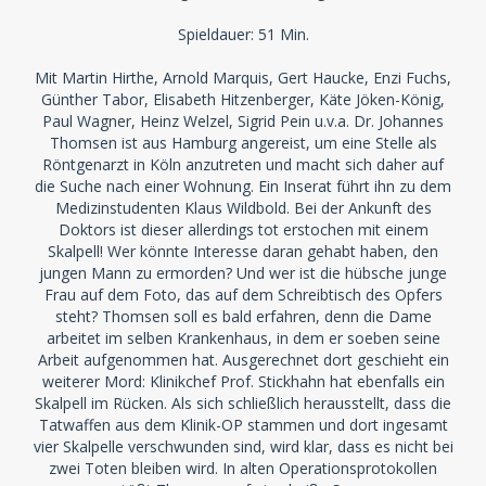
Spieldauer: 51 Min.
Mit Martin Hirthe, Arnold Marquis, Gert Haucke, Enzi Fuchs,
Günther Tabor, Elisabeth Hitzenberger, Käte Jöken-König,
Paul Wagner, Heinz Welzel, Sigrid Pein u.v.a. Dr. Johannes
Thomsen ist aus Hamburg angereist, um eine Stelle als
Röntgenarzt in Köln anzutreten und macht sich daher auf
die Suche nach einer Wohnung. Ein Inserat führt ihn zu dem
Medizinstudenten Klaus Wildbold. Bei der Ankunft des
Doktors ist dieser allerdings tot erstochen mit einem
Skalpell! Wer könnte Interesse daran gehabt haben, den
jungen Mann zu ermorden? Und wer ist die hübsche junge
Frau auf dem Foto, das auf dem Schreibtisch des Opfers
steht? Thomsen soll es bald erfahren, denn die Dame
arbeitet im selben Krankenhaus, in dem er soeben seine
Arbeit aufgenommen hat. Ausgerechnet dort geschieht ein
weiterer Mord: Klinikchef Prof. Stickhahn hat ebenfalls ein
Skalpell im Rücken. Als sich schließlich herausstellt, dass die
Tatwaffen aus dem Klinik-OP stammen und dort ingesamt
vier Skalpelle verschwunden sind, wird klar, dass es nicht bei
zwei Toten bleiben wird. In alten Operationsprotokollen