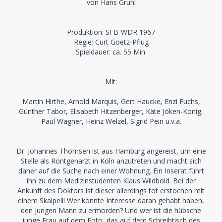
von Hans Gruhl
Produktion: SFB-WDR 1967
Regie: Curt Goetz-Pflug
Spieldauer: ca. 55 Min.
Mit:
Martin Hirthe, Arnold Marquis, Gert Haucke, Enzi Fuchs,
Günther Tabor, Elisabeth Hitzenberger, Käte Jöken-König,
Paul Wagner, Heinz Welzel, Sigrid Pein u.v.a.
Dr. Johannes Thomsen ist aus Hamburg angereist, um eine
Stelle als Röntgenarzt in Köln anzutreten und macht sich
daher auf die Suche nach einer Wohnung. Ein Inserat führt
ihn zu dem Medizinstudenten Klaus Wildbold. Bei der
Ankunft des Doktors ist dieser allerdings tot erstochen mit
einem Skalpell! Wer könnte Interesse daran gehabt haben,
den jungen Mann zu ermorden? Und wer ist die hübsche
junge Frau auf dem Foto, das auf dem Schreibtisch des