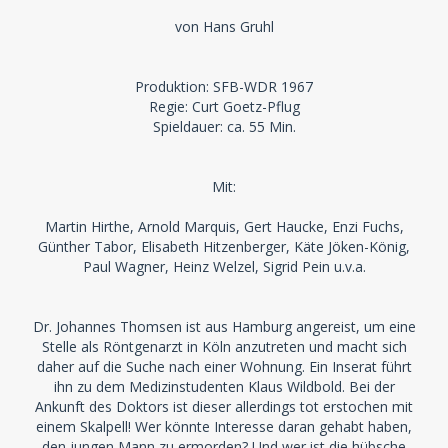
von Hans Gruhl
Produktion: SFB-WDR 1967
Regie: Curt Goetz-Pflug
Spieldauer: ca. 55 Min.
Mit:
Martin Hirthe, Arnold Marquis, Gert Haucke, Enzi Fuchs,
Günther Tabor, Elisabeth Hitzenberger, Käte Jöken-König,
Paul Wagner, Heinz Welzel, Sigrid Pein u.v.a.
Dr. Johannes Thomsen ist aus Hamburg angereist, um eine
Stelle als Röntgenarzt in Köln anzutreten und macht sich
daher auf die Suche nach einer Wohnung. Ein Inserat führt
ihn zu dem Medizinstudenten Klaus Wildbold. Bei der
Ankunft des Doktors ist dieser allerdings tot erstochen mit
einem Skalpell! Wer könnte Interesse daran gehabt haben,
den jungen Mann zu ermorden? Und wer ist die hübsche