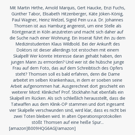
Mit Martin Hirthe, Arnold Marquis, Gert Haucke, Enzi Fuchs,
Günther Tabor, Elisabeth Hitzenberger, Käte Jöken-König,
Paul Wagner, Heinz Welzel, Sigrid Pein u.v.a. Dr. Johannes
Thomsen ist aus Hamburg angereist, um eine Stelle als
Röntgenarzt in Köln anzutreten und macht sich daher auf
die Suche nach einer Wohnung. Ein Inserat führt ihn zu dem
Medizinstudenten Klaus Wildbold. Bei der Ankunft des
Doktors ist dieser allerdings tot erstochen mit einem
Skalpell! Wer könnte Interesse daran gehabt haben, den
jungen Mann zu ermorden? Und wer ist die hübsche junge
Frau auf dem Foto, das auf dem Schreibtisch des Opfers
steht? Thomsen soll es bald erfahren, denn die Dame
arbeitet im selben Krankenhaus, in dem er soeben seine
Arbeit aufgenommen hat. Ausgerechnet dort geschieht ein
weiterer Mord: Klinikchef Prof. Stickhahn hat ebenfalls ein
Skalpell im Rücken. Als sich schließlich herausstellt, dass die
Tatwaffen aus dem Klinik-OP stammen und dort ingesamt
vier Skalpelle verschwunden sind, wird klar, dass es nicht bei
zwei Toten bleiben wird. In alten Operationsprotokollen
stößt Thomsen auf eine heiße Spur...
[amazon]B009HQG6AG[/amazon]