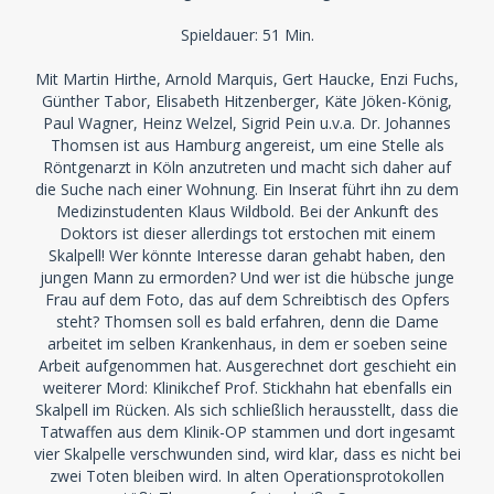
Spieldauer: 51 Min.
Mit Martin Hirthe, Arnold Marquis, Gert Haucke, Enzi Fuchs,
Günther Tabor, Elisabeth Hitzenberger, Käte Jöken-König,
Paul Wagner, Heinz Welzel, Sigrid Pein u.v.a. Dr. Johannes
Thomsen ist aus Hamburg angereist, um eine Stelle als
Röntgenarzt in Köln anzutreten und macht sich daher auf
die Suche nach einer Wohnung. Ein Inserat führt ihn zu dem
Medizinstudenten Klaus Wildbold. Bei der Ankunft des
Doktors ist dieser allerdings tot erstochen mit einem
Skalpell! Wer könnte Interesse daran gehabt haben, den
jungen Mann zu ermorden? Und wer ist die hübsche junge
Frau auf dem Foto, das auf dem Schreibtisch des Opfers
steht? Thomsen soll es bald erfahren, denn die Dame
arbeitet im selben Krankenhaus, in dem er soeben seine
Arbeit aufgenommen hat. Ausgerechnet dort geschieht ein
weiterer Mord: Klinikchef Prof. Stickhahn hat ebenfalls ein
Skalpell im Rücken. Als sich schließlich herausstellt, dass die
Tatwaffen aus dem Klinik-OP stammen und dort ingesamt
vier Skalpelle verschwunden sind, wird klar, dass es nicht bei
zwei Toten bleiben wird. In alten Operationsprotokollen