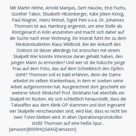
Mit Martin Hirthe, Arnold Marquis, Gert Haucke, Enzi Fuchs,
Günther Tabor, Elisabeth Hitzenberger, Käte Jöken-König,
Paul Wagner, Heinz Welzel, Sigrid Pein u.v.a. Dr. Johannes
Thomsen ist aus Hamburg angereist, um eine Stelle als
Röntgenarzt in Köln anzutreten und macht sich daher auf
die Suche nach einer Wohnung. Ein Inserat führt ihn zu dem
Medizinstudenten Klaus Wildbold. Bei der Ankunft des
Doktors ist dieser allerdings tot erstochen mit einem
Skalpell! Wer könnte Interesse daran gehabt haben, den
jungen Mann zu ermorden? Und wer ist die hübsche junge
Frau auf dem Foto, das auf dem Schreibtisch des Opfers
steht? Thomsen soll es bald erfahren, denn die Dame
arbeitet im selben Krankenhaus, in dem er soeben seine
Arbeit aufgenommen hat. Ausgerechnet dort geschieht ein
weiterer Mord: Klinikchef Prof. Stickhahn hat ebenfalls ein
Skalpell im Rücken. Als sich schließlich herausstellt, dass die
Tatwaffen aus dem Klinik-OP stammen und dort ingesamt
vier Skalpelle verschwunden sind, wird klar, dass es nicht bei
zwei Toten bleiben wird. In alten Operationsprotokollen
stößt Thomsen auf eine heiße Spur...
[amazon]B009HQG6AG[/amazon]