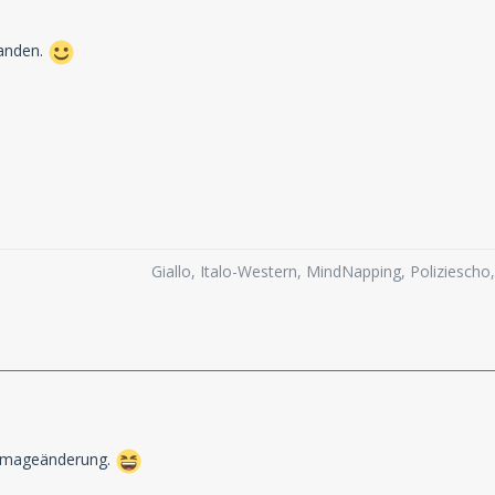
anden.
Giallo, Italo-Western, MindNapping, Poliziesch
e Imageänderung.