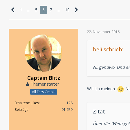
1
…
5
6
7
…
10
22. November 2016
beli schrieb:
Nirgendwo. Und ein 
Captain Blitz
Themenstarter
Will ich meinen.
Nur
All Ears GmbH
Erhaltene Likes
128
Beiträge
91.679
Zitat
Über die "Wem gehö