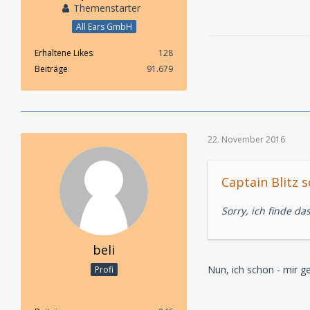
Themenstarter
All Ears GmbH
Erhaltene Likes
128
Beiträge
91.679
22. November 2016
Captain Blitz s
Sorry, ich finde das
beli
Nun, ich schon - mir g
Profi