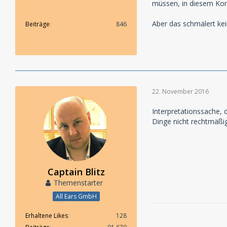
müssen, in diesem Kon
Aber das schmälert kei
Beiträge
846
22. November 2016
Interpretationssache, 
Dinge nicht rechtmäßig
Captain Blitz
Themenstarter
All Ears GmbH
Erhaltene Likes
128