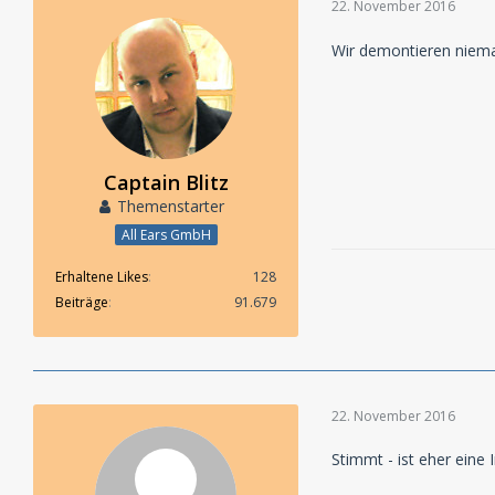
22. November 2016
Wir demontieren niem
Captain Blitz
Themenstarter
All Ears GmbH
Erhaltene Likes
128
Beiträge
91.679
22. November 2016
Stimmt - ist eher ein