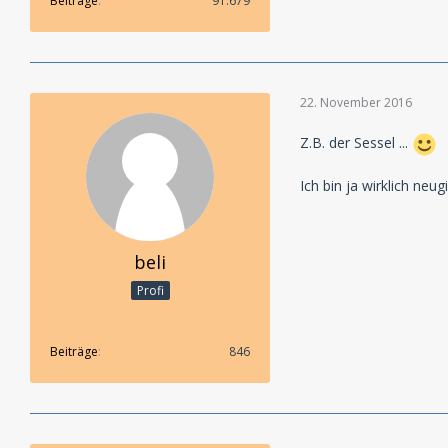
Beiträge
91.679
22. November 2016
Z.B. der Sessel ...
Ich bin ja wirklich ne
beli
Profi
Beiträge
846