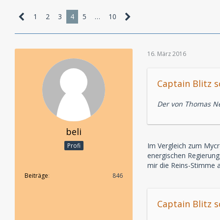
1
2
3
4
5
…
10
16. März 2016
Captain Blitz s
Der von Thomas Ner
beli
Im Vergleich zum Mycr
Profi
energischen Regierungs
mir die Reins-Stimme 
Beiträge
846
Captain Blitz s