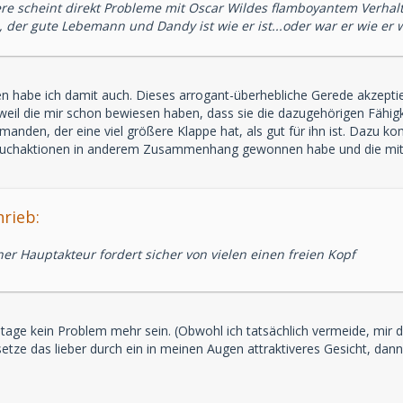
re scheint direkt Probleme mit Oscar Wildes flamboyantem Verhalt
er gute Lebemann und Dandy ist wie er ist...oder war er wie er 
en habe ich damit auch. Dieses arrogant-überhebliche Gerede akzept
eil die mir schon bewiesen haben, dass sie die dazugehörigen Fähigk
emanden, der eine viel größere Klappe hat, als gut für ihn ist. Dazu 
uchaktionen in anderem Zusammenhang gewonnen habe und die mit der 
rieb:
r Hauptakteur fordert sicher von vielen einen freien Kopf
tage kein Problem mehr sein. (Obwohl ich tatsächlich vermeide, mir da
setze das lieber durch ein in meinen Augen attraktiveres Gesicht, dan