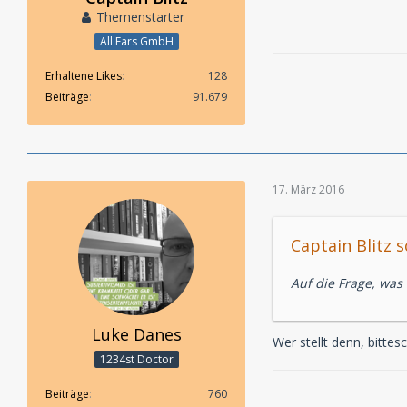
Themenstarter
All Ears GmbH
Erhaltene Likes
128
Beiträge
91.679
17. März 2016
Captain Blitz s
Auf die Frage, was 
Luke Danes
Wer stellt denn, bitte
1234st Doctor
Beiträge
760