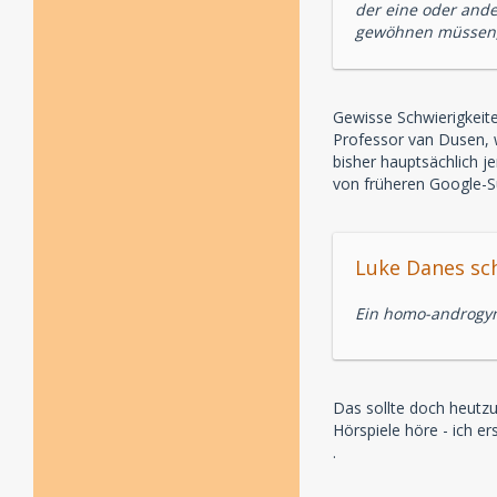
der eine oder ande
gewöhnen müssen, d
Gewisse Schwierigkeit
Professor van Dusen, w
bisher hauptsächlich j
von früheren Google-S
Luke Danes sch
Ein homo-androgyne
Das sollte doch heutzu
Hörspiele höre - ich er
.