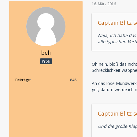
16. März 2016
Captain Blitz s
Naja, ich habe das
alle typischen Ver
beli
Profi
Oh nein, bloß das nich
Schrecklichkeit wappn
Beiträge
846
An das lose Mundwerk 
gut, darum werde ich m
Captain Blitz s
Und die große Kla