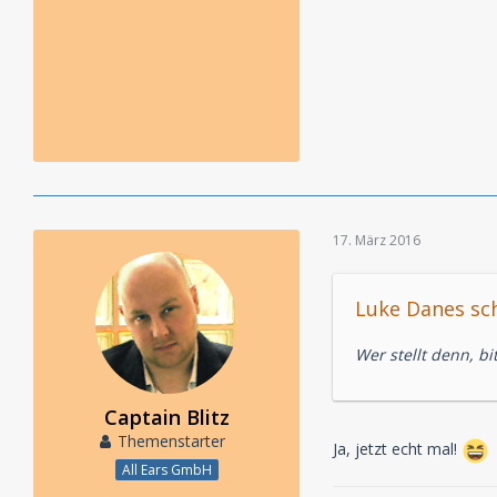
17. März 2016
Luke Danes sch
Wer stellt denn, bi
Captain Blitz
Themenstarter
Ja, jetzt echt mal!
All Ears GmbH