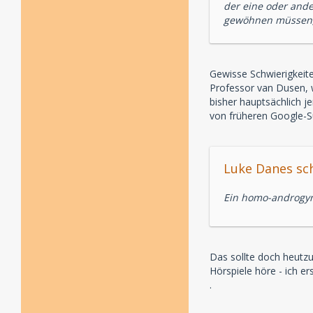
der eine oder ande
gewöhnen müssen, d
Gewisse Schwierigkeit
Professor van Dusen, w
bisher hauptsächlich j
von früheren Google-S
Luke Danes sch
Ein homo-androgyne
Das sollte doch heutzu
Hörspiele höre - ich er
.