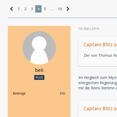
1
2
3
4
5
…
10
16. März 2016
Captain Blitz s
Der von Thomas Ner
beli
Im Vergleich zum Mycr
Profi
energischen Regierungs
mir die Reins-Stimme 
Beiträge
846
Captain Blitz s