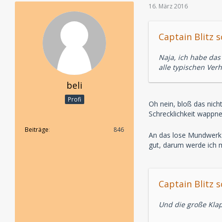
16. März 2016
Captain Blitz s
Naja, ich habe das
alle typischen Ver
beli
Profi
Oh nein, bloß das nich
Schrecklichkeit wappn
Beiträge
846
An das lose Mundwerk 
gut, darum werde ich m
Captain Blitz s
Und die große Kla