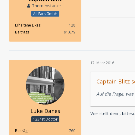
Themenstarter
All Ears GmbH
Erhaltene Likes
128
Beiträge
91.679
17. März 2016
Captain Blitz s
Auf die Frage, was 
Luke Danes
Wer stellt denn, bitte
1234st Doctor
Beiträge
760