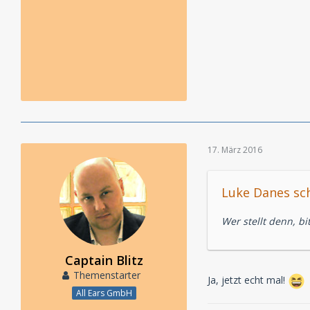
17. März 2016
Luke Danes sch
Wer stellt denn, bi
Captain Blitz
Themenstarter
Ja, jetzt echt mal!
All Ears GmbH