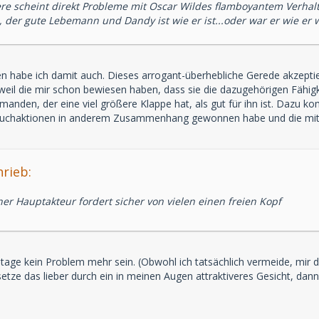
re scheint direkt Probleme mit Oscar Wildes flamboyantem Verhalt
er gute Lebemann und Dandy ist wie er ist...oder war er wie er 
en habe ich damit auch. Dieses arrogant-überhebliche Gerede akzept
eil die mir schon bewiesen haben, dass sie die dazugehörigen Fähigk
emanden, der eine viel größere Klappe hat, als gut für ihn ist. Dazu 
uchaktionen in anderem Zusammenhang gewonnen habe und die mit der 
rieb:
r Hauptakteur fordert sicher von vielen einen freien Kopf
tage kein Problem mehr sein. (Obwohl ich tatsächlich vermeide, mir da
setze das lieber durch ein in meinen Augen attraktiveres Gesicht, dan