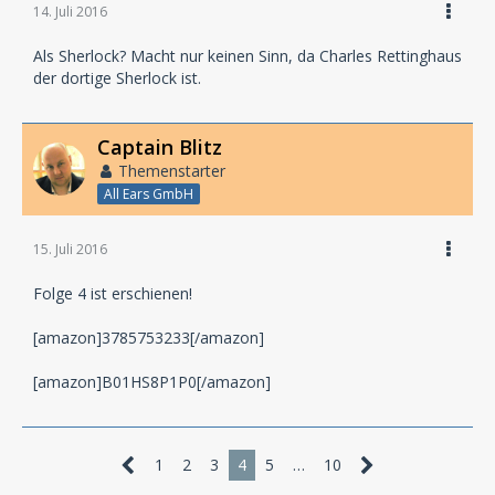
14. Juli 2016
Als Sherlock? Macht nur keinen Sinn, da Charles Rettinghaus
der dortige Sherlock ist.
Captain Blitz
Themenstarter
All Ears GmbH
15. Juli 2016
Folge 4 ist erschienen!
[amazon]3785753233[/amazon]
[amazon]B01HS8P1P0[/amazon]
1
2
3
4
5
…
10