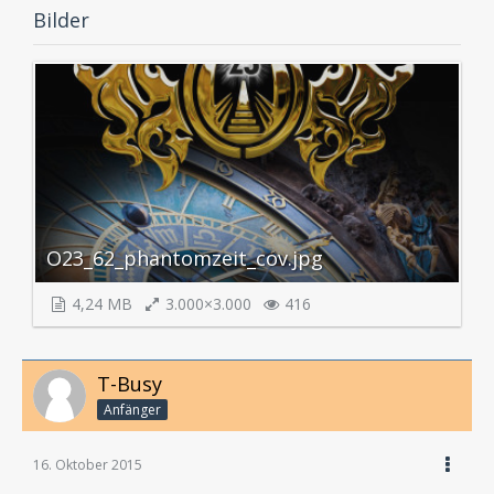
Bilder
O23_62_phantomzeit_cov.jpg
4,24 MB
3.000×3.000
416
T-Busy
Anfänger
16. Oktober 2015