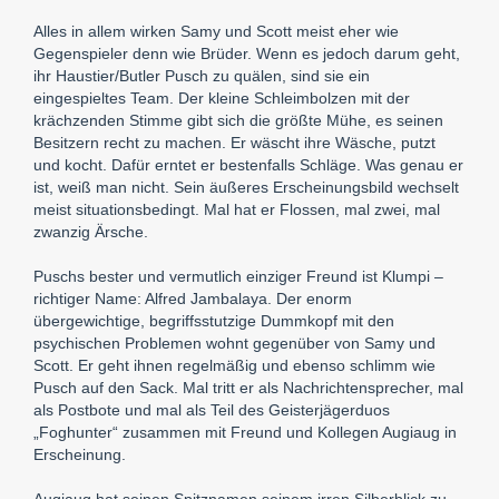
Alles in allem wirken Samy und Scott meist eher wie
Gegenspieler denn wie Brüder. Wenn es jedoch darum geht,
ihr Haustier/Butler Pusch zu quälen, sind sie ein
eingespieltes Team. Der kleine Schleimbolzen mit der
krächzenden Stimme gibt sich die größte Mühe, es seinen
Besitzern recht zu machen. Er wäscht ihre Wäsche, putzt
und kocht. Dafür erntet er bestenfalls Schläge. Was genau er
ist, weiß man nicht. Sein äußeres Erscheinungsbild wechselt
meist situationsbedingt. Mal hat er Flossen, mal zwei, mal
zwanzig Ärsche.
Puschs bester und vermutlich einziger Freund ist Klumpi –
richtiger Name: Alfred Jambalaya. Der enorm
übergewichtige, begriffsstutzige Dummkopf mit den
psychischen Problemen wohnt gegenüber von Samy und
Scott. Er geht ihnen regelmäßig und ebenso schlimm wie
Pusch auf den Sack. Mal tritt er als Nachrichtensprecher, mal
als Postbote und mal als Teil des Geisterjägerduos
„Foghunter“ zusammen mit Freund und Kollegen Augiaug in
Erscheinung.
Augiaug hat seinen Spitznamen seinem irren Silberblick zu