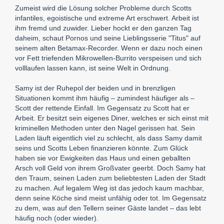
Zumeist wird die Lösung solcher Probleme durch Scotts
infantiles, egoistische und extreme Art erschwert.
Arbeit ist
ihm fremd und zuwider.
Lieber hockt er den ganzen Tag
daheim, schaut Pornos und seine Lieblingsserie "Titus" auf
seinem alten Betamax-Recorder. Wenn er dazu noch einen
vor Fett triefenden Mikrowellen-Burrito verspeisen und sich
volllaufen lassen kann, ist seine Welt in Ordnung.
Samy ist der Ruhepol der beiden und in brenzligen
Situationen kommt ihm häufig – zumindest häufiger als –
Scott der rettende Einfall. Im Gegensatz zu Scott hat er
Arbeit. Er besitzt sein eigenes Diner, welches er sich einst mit
kriminellen Methoden unter den Nagel gerissen hat. Sein
Laden läuft eigentlich viel zu schlecht, als dass Samy damit
seins und Scotts Leben finanzieren könnte. Zum Glück
haben sie vor Ewigkeiten das Haus und einen geballten
Arsch voll Geld von ihrem Großvater geerbt. Doch Samy hat
den Traum, seinen Laden zum beliebtesten Laden der Stadt
zu machen. Auf legalem Weg ist das jedoch kaum machbar,
denn seine Köche sind meist unfähig oder tot. Im Gegensatz
zu dem, was auf den Tellern seiner Gäste landet – das lebt
häufig noch (oder wieder).