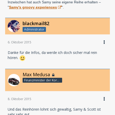
Inzwischen hat auch Samy seine eigene Reihe erhalten –
"
Samy's groovy experiences
".
blackmail82
Administrator
6. Oktober 2015
Danke für die Infos, da werde ich doch sicher mal rein
hören.
Max Medusa
Finanzminister der Korporation
8. Oktober 2015
Und das Reinhören lohnt sich gewaltig, Samy & Scott ist
sehr sehr gut.