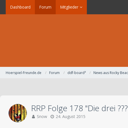
Dashboard
Forum
Mitglieder
Hoerspiel-Freunde.de
Forum
ddf-board³
News aus Rocky Bea
RRP Folge 178 "Die drei ??
Snow
24. August 2015