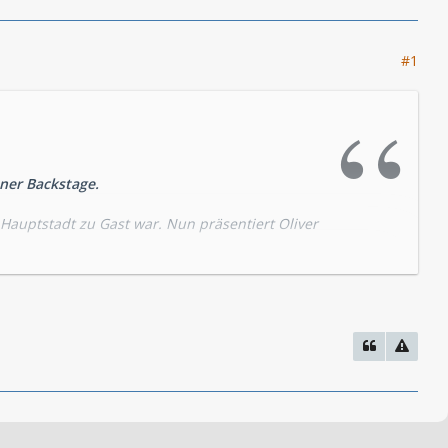
#1
ener Backstage.
n Hauptstadt zu Gast war. Nun präsentiert Oliver
e drei ???“ eine Woche vor der Veröffentlichung
, vergnügliche Plaudereien mit dem ersten
ge aus dem Publikum können sich dabei als
och eine Autogrammstunde mit Oliver Rohrbeck.
nteresse daran, die gigantische
on am Anfang ihres neuesten Falles gibt es
rstaunliche Kreaturen in Sicherheit zu bringen,