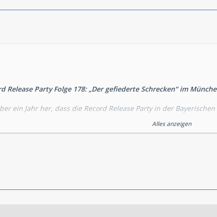
ord Release Party Folge 178: „Der gefiederte Schrecken“ im Münch
über ein Jahr her, dass die Record Release Party in der Bayerische
te Folge der „Drei ???“ wieder im Münchner Backstage.
Alles anzeigen
ustus Jonas, alias Oliver Rohrbeck, die neueste Folge der Serie „Di
sucher erwartet ein spannendes „public listening“ der neuen Folge
nteraktive Teilnahme an dem beliebten Mitmachhörspiel. Freiwilli
 mit Justus Jonas auf der Bühne präsentieren. Am Ende gibt es n
e 178: „der gefiederte Schrecken“
mes Vogelwesen mit einem riesigen Aquarium zu tun? Wer hat ein I
es mürrischen Mr Faring zu zerstören? Und vor allem, warum? Sch
ichen für Justus, Peter und Bob. Und am Tatort gilt es nicht nur, e