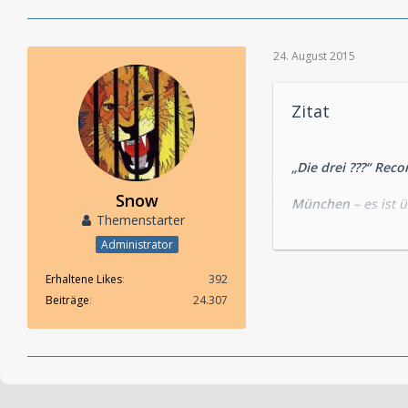
24. August 2015
Zitat
„Die drei ???“ Rec
Snow
München
– es ist 
Themenstarter
Rohrbeck die neues
Administrator
Im Kult-Club wird J
vorstellen. Die Be
Erhaltene Likes
392
Detektiv und die i
Beiträge
24.307
Sprecher zusammen
„Die drei ???“ Folg
Was hat ein seltsa
Meereslandschaft d
eine Menge Frageze