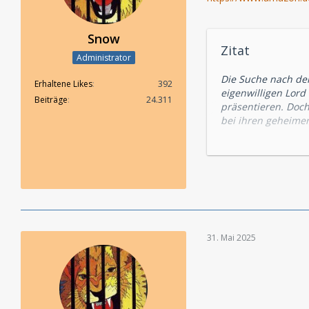
Snow
Zitat
Administrator
Die Suche nach der
Erhaltene Likes
392
eigenwilligen Lord
Beiträge
24.311
präsentieren. Doch
bei ihren geheime
einer tödlichen Fa
nach den Artefakte
31. Mai 2025