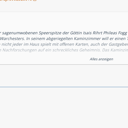
 sagenumwobenen Speerspitze der Göttin Isais Rihrt Phileas Fogg
 Warchesters. In seinem abgeriegelten Kaminzimmer will er einen Te
 nicht jeder im Haus spielt mit offenen Karten, auch der Gastgebe
n Nachforschungen auf ein schreckliches Geheimnis. Das Kaminzim
lle. Wird es Phileas Fogg und seinen Gefährten gelingen, die töd
Alles anzeigen
n der Isais fortzusetzen?