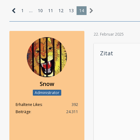
1
…
10
11
12
13
14
22. Februar 2025
Zitat
Snow
Administrator
Erhaltene Likes
392
Beiträge
24.311