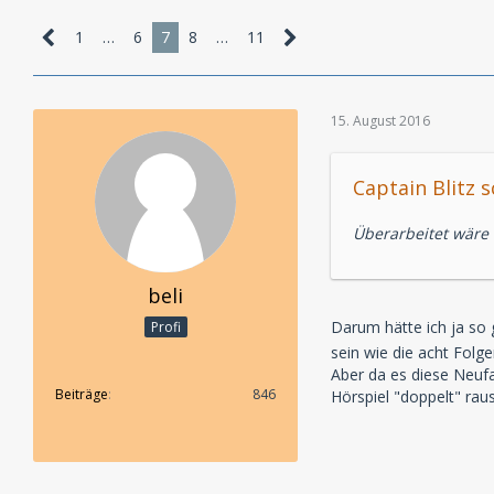
1
…
6
7
8
…
11
15. August 2016
Captain Blitz s
Überarbeitet wäre 
beli
Darum hätte ich ja so g
Profi
sein wie die acht Folg
Aber da es diese Neufa
Beiträge
846
Hörspiel "doppelt" raus