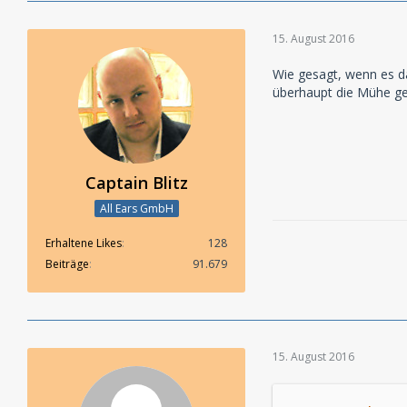
15. August 2016
Wie gesagt, wenn es da
überhaupt die Mühe gem
Captain Blitz
All Ears GmbH
Erhaltene Likes
128
Beiträge
91.679
15. August 2016