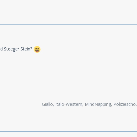
id
Steeger
Stein?
Giallo, Italo-Western, MindNapping, Poliziesch