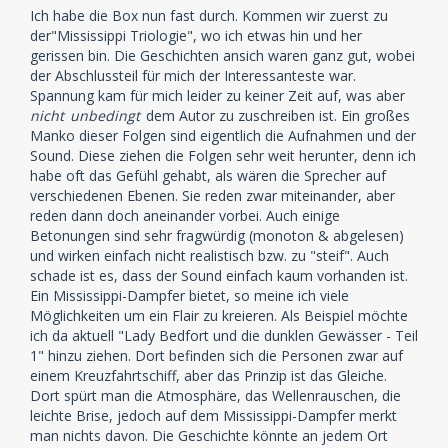
Ich habe die Box nun fast durch. Kommen wir zuerst zu
der"Mississippi Triologie", wo ich etwas hin und her
gerissen bin. Die Geschichten ansich waren ganz gut, wobei
der Abschlussteil für mich der Interessanteste war.
Spannung kam für mich leider zu keiner Zeit auf, was aber
nicht
unbedingt
dem Autor zu zuschreiben ist. Ein großes
Manko dieser Folgen sind eigentlich die Aufnahmen und der
Sound. Diese ziehen die Folgen sehr weit herunter, denn ich
habe oft das Gefühl gehabt, als wären die Sprecher auf
verschiedenen Ebenen. Sie reden zwar miteinander, aber
reden dann doch aneinander vorbei. Auch einige
Betonungen sind sehr fragwürdig (monoton & abgelesen)
und wirken einfach nicht realistisch bzw. zu "steif". Auch
schade ist es, dass der Sound einfach kaum vorhanden ist.
Ein Mississippi-Dampfer bietet, so meine ich viele
Möglichkeiten um ein Flair zu kreieren. Als Beispiel möchte
ich da aktuell "Lady Bedfort und die dunklen Gewässer - Teil
1" hinzu ziehen. Dort befinden sich die Personen zwar auf
einem Kreuzfahrtschiff, aber das Prinzip ist das Gleiche.
Dort spürt man die Atmosphäre, das Wellenrauschen, die
leichte Brise, jedoch auf dem Mississippi-Dampfer merkt
man nichts davon. Die Geschichte könnte an jedem Ort