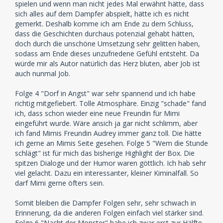
spielen und wenn man nicht jedes Mal erwähnt hätte, dass
sich alles auf dem Dampfer abspielt, hätte ich es nicht
gemerkt. Deshalb komme ich am Ende zu dem Schluss,
dass die Geschichten durchaus potenzial gehabt hätten,
doch durch die unschöne Umsetzung sehr gelitten haben,
sodass am Ende dieses unzufriedene Gefühl entsteht. Da
würde mir als Autor natürlich das Herz bluten, aber Job ist
auch nunmal Job.
Folge 4 "Dorf in Angst" war sehr spannend und ich habe
richtig mitgefiebert. Tolle Atmosphäre. Einzig "schade" fand
ich, dass schon wieder eine neue Freundin für Mimi
eingeführt wurde. Wäre ansich ja gar nicht schlimm, aber
ich fand Mimis Freundin Audrey immer ganz toll. Die hätte
ich gerne an Mimis Seite gesehen. Folge 5 "Wem die Stunde
schlägt" ist für mich das bisherige Highlight der Box. Die
spitzen Dialoge und der Humor waren göttlich. Ich hab sehr
viel gelacht. Dazu ein interessanter, kleiner Kiminalfall. So
darf Mimi gerne öfters sein.
Somit bleiben die Dampfer Folgen sehr, sehr schwach in
Erinnerung, da die anderen Folgen einfach viel stärker sind.
Folge 6 "Nacht der Monster" habe ich zwar erst zur Hälfte