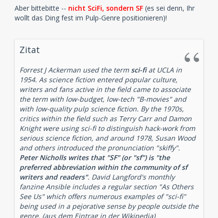
Aber bittebitte --
nicht SciFi, sondern SF
(es sei denn, Ihr
wollt das Ding fest im Pulp-Genre positionieren)!
Zitat
Forrest J Ackerman used the term
sci-fi
at UCLA in
1954. As science fiction entered popular culture,
writers and fans active in the field came to associate
the term with low-budget, low-tech "B-movies" and
with low-quality pulp science fiction. By the 1970s,
critics within the field such as Terry Carr and Damon
Knight were using sci-fi to distinguish hack-work from
serious science fiction, and around 1978, Susan Wood
and others introduced the pronunciation "skiffy".
Peter Nicholls writes that "SF" (or "sf") is "the
preferred abbreviation within the community of sf
writers and readers"
. David Langford's monthly
fanzine Ansible includes a regular section "As Others
See Us" which offers numerous examples of "sci-fi"
being used in a pejorative sense by people outside the
genre.
(aus dem Eintrag in der Wikipedia)