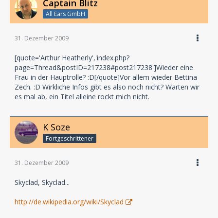
Captain Blitz
All Ears GmbH
31. Dezember 2009
[quote='Arthur Heatherly','index.php?
page=Thread&postID=217238#post217238']Wieder eine
Frau in der Hauptrolle? :D[/quote]Vor allem wieder Bettina
Zech. :D Wirkliche Infos gibt es also noch nicht? Warten wir
es mal ab, ein Titel alleine rockt mich nicht.
K Soze
Fortgeschrittener
31. Dezember 2009
Skyclad, Skyclad...
http://de.wikipedia.org/wiki/Skyclad