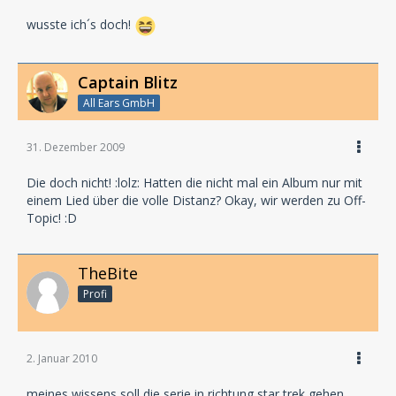
wusste ich´s doch!
Captain Blitz
All Ears GmbH
31. Dezember 2009
Die doch nicht! :lolz: Hatten die nicht mal ein Album nur mit
einem Lied über die volle Distanz? Okay, wir werden zu Off-
Topic! :D
TheBite
Profi
2. Januar 2010
meines wissens soll die serie in richtung star trek gehen.