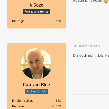
wusste ich´s doch!
K Soze
Fortgeschrittener
Beiträge
526
31. Dezember 2009
Die doch nicht! :lolz: 
Captain Blitz
All Ears GmbH
Erhaltene Likes
128
Beiträge
91.679