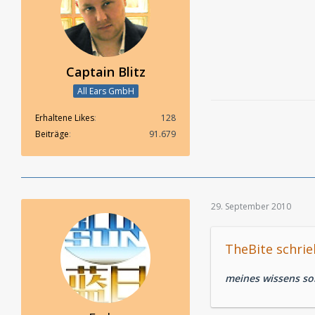
Captain Blitz
All Ears GmbH
Erhaltene Likes
128
Beiträge
91.679
29. September 2010
TheBite schrie
meines wissens soll