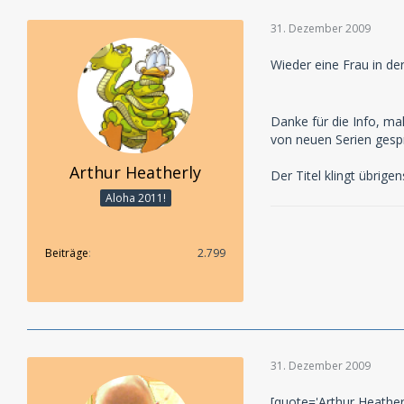
31. Dezember 2009
Wieder eine Frau in de
Danke für die Info, m
von neuen Serien gespr
Arthur Heatherly
Der Titel klingt übrige
Aloha 2011!
Beiträge
2.799
31. Dezember 2009
[quote='Arthur Heathe