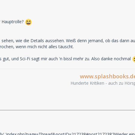
r Hauptrolle?
al sehen, wie die Details aussehen. Weiß denn jemand, ob das dann
ochen, wenn mich nicht alles täuscht.
ns gut, und Sci-Fi sagt mir auch 'n bissl mehr zu. Also danke nochmal
www.splashbooks.d
Hunderte Kritiken - auch zu Hörsp
rly','index.php?page=Thread&postID=217238#post217238']Wieder eine F