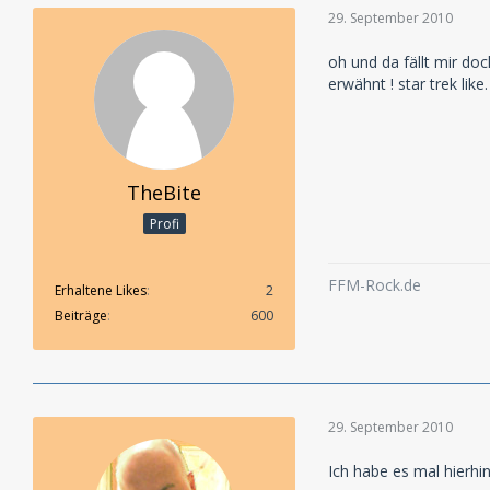
29. September 2010
oh und da fällt mir doc
erwähnt ! star trek lik
TheBite
Profi
FFM-Rock.de
Erhaltene Likes
2
Beiträge
600
29. September 2010
Ich habe es mal hierhi