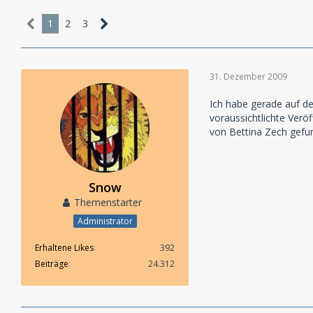
1
2
3
31. Dezember 2009
Ich habe gerade auf de
voraussichtlichte Verö
von Bettina Zech gefu
Snow
Themenstarter
Administrator
Erhaltene Likes
392
Beiträge
24.312