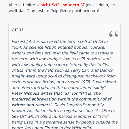
Aber bittebitte --
nicht SciFi, sondern SF
(es sei denn, Ihr
wollt das Ding fest im Pulp-Genre positionieren)!
Zitat
Forrest J Ackerman used the term
sci-fi
at UCLA in
1954. As science fiction entered popular culture,
writers and fans active in the field came to associate
the term with low-budget, low-tech "B-movies" and
with low-quality pulp science fiction. By the 1970s,
critics within the field such as Terry Carr and Damon
Knight were using sci-fi to distinguish hack-work from
serious science fiction, and around 1978, Susan Wood
and others introduced the pronunciation "skiffy".
Peter Nicholls writes that "SF" (or "sf") is "the
preferred abbreviation within the community of sf
writers and readers"
. David Langford's monthly
fanzine Ansible includes a regular section "As Others
See Us" which offers numerous examples of "sci-fi"
being used in a pejorative sense by people outside the
genre.
(aus dem Eintrag in der Wikipedia)