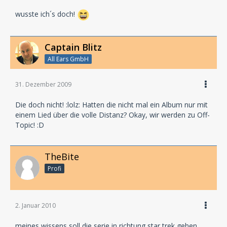
wusste ich´s doch!
Captain Blitz
All Ears GmbH
31. Dezember 2009
Die doch nicht! :lolz: Hatten die nicht mal ein Album nur mit
einem Lied über die volle Distanz? Okay, wir werden zu Off-
Topic! :D
TheBite
Profi
2. Januar 2010
meines wissens soll die serie in richtung star trek gehen.