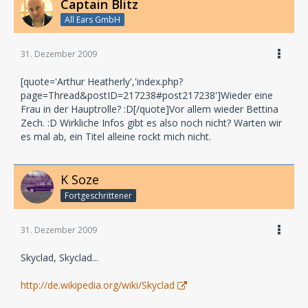
Captain Blitz
All Ears GmbH
31. Dezember 2009
[quote='Arthur Heatherly','index.php?
page=Thread&postID=217238#post217238']Wieder eine
Frau in der Hauptrolle? :D[/quote]Vor allem wieder Bettina
Zech. :D Wirkliche Infos gibt es also noch nicht? Warten wir
es mal ab, ein Titel alleine rockt mich nicht.
K Soze
Fortgeschrittener
31. Dezember 2009
Skyclad, Skyclad...
http://de.wikipedia.org/wiki/Skyclad