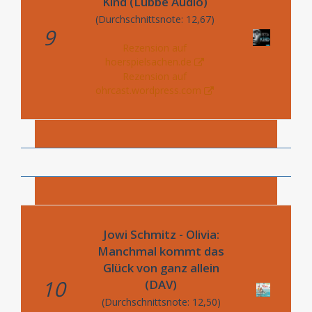
Kind (Lübbe Audio)
(Durchschnittsnote: 12,67)
9
Rezension auf
hoerspielsachen.de
Rezension auf
ohrcast.wordpress.com
Jowi Schmitz - Olivia:
Manchmal kommt das
Glück von ganz allein
10
(DAV)
(Durchschnittsnote: 12,50)