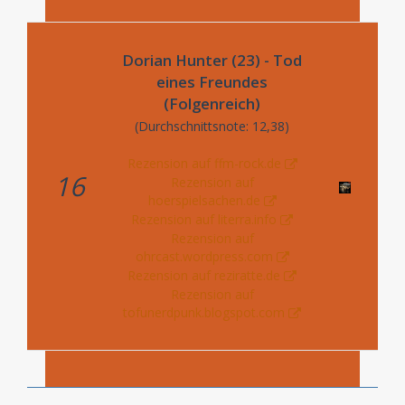
Dorian Hunter (23) - Tod
eines Freundes
(Folgenreich)
(Durchschnittsnote: 12,38)
Rezension auf ffm-rock.de
16
Rezension auf
hoerspielsachen.de
Rezension auf literra.info
Rezension auf
ohrcast.wordpress.com
Rezension auf reziratte.de
Rezension auf
tofunerdpunk.blogspot.com