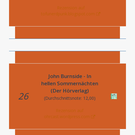
Rezension auf
tofunerdpunk.blogspot.com
John Burnside - In
hellen Sommernächten
(Der Hörverlag)
26
(Durchschnittsnote: 12,00)
Rezension auf
ohrcast.wordpress.com