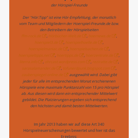
der Hörspiel-Freunde
Der "Hör:Tipp" ist eine Hör-Empfehlung, der monatlich
vom Team und Mitgliedern der Hoerspiel-Freunde.de bzw.
den Betreibern der Hörspielseiten
ffm-rock.de
,
Hörbücher-Welt.de
,
hoernews.de
,
hoerspiel3.de
,
hoerspielhoelle.de
,
hoerspielmaniac.de
,
hoerspielsachen.de
,
hoerspieltipps.net
,
hoertipps.de
,
hoerzentrale.de
,
literra.info
,
ohrcast.wordpress.com
,
reziratte.de
,
sarasalamander.de
,
tofunerdpunk.blogspot.com
,
zauberspiegel-online.de
ausgewählt wird. Dabei gibt
jeder für alle im entsprechenden Monat erschienenen
Hörspiele eine maximale Punktanzahl von 15 pro Hörspiel
ab. Aus diesen wird dann ein entsprechender Mittelwert
gebildet. Die Platzierungen ergeben sich entsprechend
den höchsten und damit besten Mittelwerten.
Im Jahr 2013 haben wir auf diese Art 340
Hörspielneuerscheinungen bewertet und hier ist das
Ergebnis: