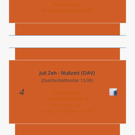
Rezension auf
ohrcast.wordpress.com
Juli Zeh - Nullzeit (DAV)
(Durchschnittsnote: 13,00)
4
Rezension auf
hoerspielsachen.de
Rezension auf
ohrcast.wordpress.com