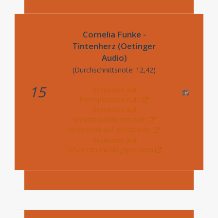
Cornelia Funke -
Tintenherz (Oetinger
Audio)
(Durchschnittsnote: 12,42)
15
Rezension auf
hoerspielsachen.de
Rezension auf
ohrcast.wordpress.com
Rezension auf reziratte.de
Rezension auf
tofunerdpunk.blogspot.com