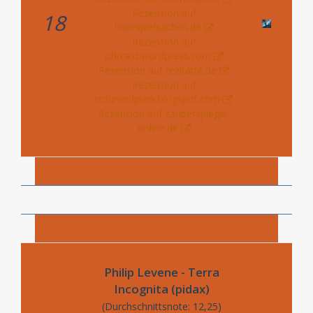
Rezension auf
18
hoerspielsachen.de
Rezension auf
ohrcast.wordpress.com
Rezension auf reziratte.de
Rezension auf
tofunerdpunk.blogspot.com
Rezension auf zauberspiegel-
online.de
Philip Levene - Terra
Incognita (pidax)
(Durchschnittsnote: 12,25)