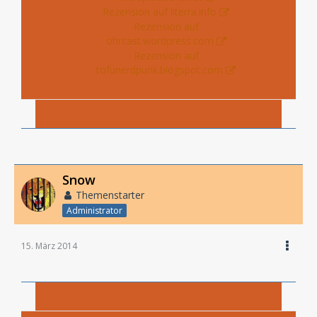
Rezension auf literra.info
Rezension auf
ohrcast.wordpress.com
Rezension auf
tofunerdpunk.blogspot.com
Snow
Themenstarter
Administrator
15. März 2014