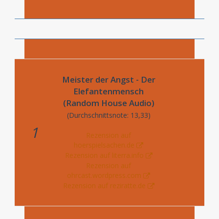
Meister der Angst - Der
Elefantenmensch
(Random House Audio)
(Durchschnittsnote: 13,33)
1
Rezension auf
hoerspielsachen.de
Rezension auf literra.info
Rezension auf
ohrcast.wordpress.com
Rezension auf reziratte.de