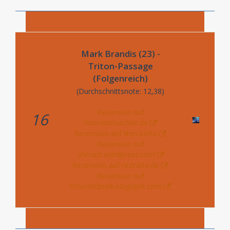
Mark Brandis (23) -
Triton-Passage
(Folgenreich)
(Durchschnittsnote: 12,38)
Rezension auf
16
hoerspielsachen.de
Rezension auf literra.info
Rezension auf
ohrcast.wordpress.com
Rezension auf reziratte.de
Rezension auf
tofunerdpunk.blogspot.com