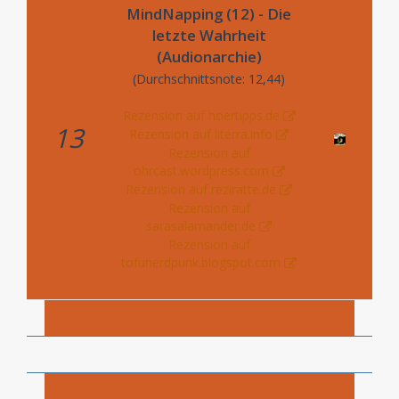
MindNapping (12) - Die
letzte Wahrheit
(Audionarchie)
(Durchschnittsnote: 12,44)
Rezension auf hoertipps.de
13
Rezension auf literra.info
Rezension auf
ohrcast.wordpress.com
Rezension auf reziratte.de
Rezension auf
sarasalamander.de
Rezension auf
tofunerdpunk.blogspot.com