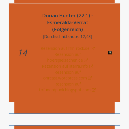
Dorian Hunter (22.1) -
Esmeralda-Verrat
(Folgenreich)
(Durchschnittsnote: 12,43)
Rezension auf ffm-rock.de
14
Rezension auf
hoerspielsachen.de
Rezension auf literra.info
Rezension auf
ohrcast.wordpress.com
Rezension auf
tofunerdpunk.blogspot.com