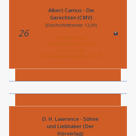
Albert Camus - Die
Gerechten (CMV)
(Durchschnittsnote: 12,00)
26
Rezension auf
ohrcast.wordpress.com
Rezension auf
tofunerdpunk.blogspot.com
D. H. Lawrence - Söhne
und Liebhaber (Der
Hörverlag)