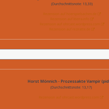
(Durchschnittsnote: 13,33)
Rezension auf hoerspielsachen.de
Rezension auf literra.info
Rezension auf ohrcast.wordpress.com
Rezension auf reziratte.de
Horst Mönnich - Prozessakte Vampir (pid
(Durchschnittsnote: 13,17)
Rezension auf ohrcast.wordpress.com