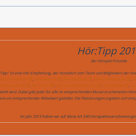
Hör:Tipp 201
der Hörspiel-Freunde
Tipp" ist eine Hör-Empfehlung, der monatlich vom Team und Mitgliedern der Hoe
rbücher-Welt.de
,
hoernews.de
,
hoerspiel3.de
,
hoerspielhoelle.de
,
ho
oerzentrale.de
,
literra.info
,
ohrcast.wordpress.com
,
reziratte.de
,
sar
hlt wird. Dabei gibt jeder für alle im entsprechenden Monat erschienenen Hörs
ann ein entsprechender Mittelwert gebildet. Die Platzierungen ergeben sich ent
Im Jahr 2013 haben wir auf diese Art 340 Hörspielneuerscheinungen 