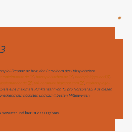
#1
3
rspiel-Freunde.de bzw. den Betreibern der Hörspielseiten
erspielmaniac.de
,
hoerspielsachen.de
,
hoerspieltipps.net
,
asalamander.de
,
tofunerdpunk.blogspot.com
,
zauberspiegel-
piele eine maximale Punktanzahl von 15 pro Hörspiel ab. Aus diesen
sprechend den höchsten und damit besten Mittelwerten.
bewertet und hier ist das Ergebnis: