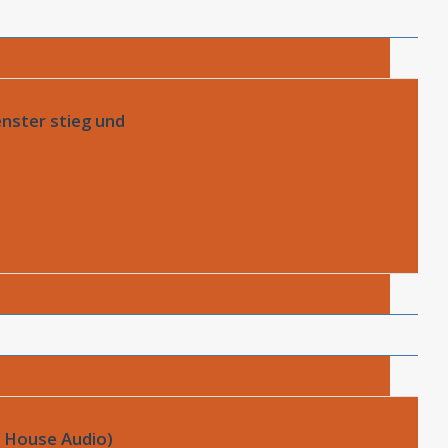
nster stieg und
 House Audio)