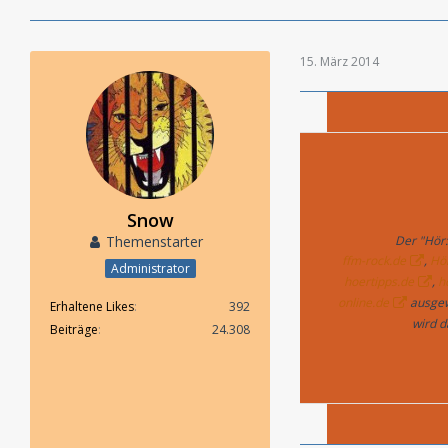
15. März 2014
Snow
Themenstarter
Der "Hör:
ffm-rock.de
,
Hö
Administrator
hoertipps.de
,
h
online.de
ausgewä
Erhaltene Likes
392
wird d
Beiträge
24.308