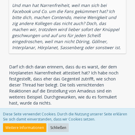
Und man hat Narrenfreiheit, weil man sich bei
Facebook und Co. um die Fans gekümmert hat? Ich
bitte dich, machen Contendo, meine Wenigkeit und
zig andere Kollegen das nicht auch? Doch, das
machen wir, trotzdem wird lieber sofort der Knüppel
geschwungen und auf uns für jeden Scheiß
eingedroschen, weil man nicht Döring, Göllner,
Interplanar, Hörplanet, Sassenberg oder sonstwer ist.
Darf ich dich daran erinnern, dass du es warst, der dem
Hörplaneten Narrenfreiheit attestiert hat? Ich habe noch
festgestellt, dass eher das Gegenteil zutrifft, wie schon
dieser Thread hier belegt. Die teils vernichtenden
Reaktionen auf die Einstellung von Amadeus sind ein
weiteres Beispiel. Durchgewunken, wie du es formuliert
hast, wurde da nichts.
Diese Seite verwendet Cookies. Durch die Nutzung unserer Seite erklären
Mit den anschließenden Überlegungen zum Engagement
Sie sich damit einverstanden, dass wir Cookies setzen.
des Hörplaneten habe ich dann trotz gegenteiliger
Überzeugung deinen Standpunkt eingenommen und nach
Weitere Informationen
Schließen
den Gründen gesucht, warum sich D.R. und M.E. (angeblich)