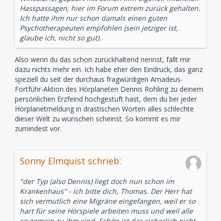
Hasspassagen, hier im Forum extrem zurück gehalten.
Ich hatte ihm nur schon damals einen guten
Psychotherapeuten empfohlen (sein jetziger ist,
glaube ich, nicht so gut).
Also wenn du das schon zurückhaltend nennst, fällt mir
dazu nichts mehr ein. Ich habe eher den Eindruck, das ganz
speziell du seit der durchaus fragwürdigen Amadeus-
Fortführ-Aktion des Hörplaneten Dennis Rohling zu deinem
persönlichen Erzfeind hochgestuft hast, dem du bei jeder
Hörplanetmeldung in drastischen Worten alles schlechte
dieser Welt zu wünschen scheinst. So kommt es mir
zumindest vor.
Sonny Elmquist schrieb:
"der Typ (also Dennis) liegt doch nun schon im
Krankenhaus" - ich bitte dich, Thomas. Der Herr hat
sich vermutlich eine Migräne eingefangen, weil er so
hart für seine Hörspiele arbeiten muss und weil alle
so gemein zu ihm sind. Schön ist das sicherlich nicht