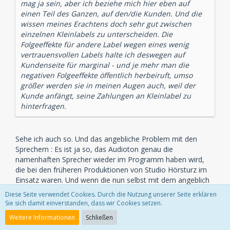
mag ja sein, aber ich beziehe mich hier eben auf
einen Teil des Ganzen, auf den/die Kunden. Und die
wissen meines Erachtens doch sehr gut zwischen
einzelnen Kleinlabels zu unterscheiden. Die
Folgeeffekte für andere Label wegen eines wenig
vertrauensvollen Labels halte ich deswegen auf
Kundenseite für marginal - und je mehr man die
negativen Folgeeffekte öffentlich herbeiruft, umso
größer werden sie in meinen Augen auch, weil der
Kunde anfängt, seine Zahlungen an Kleinlabel zu
hinterfragen.
Sehe ich auch so. Und das angebliche Problem mit den
Sprechern : Es ist ja so, das Audioton genau die
namenhaften Sprecher wieder im Programm haben wird,
die bei den früheren Produktionen von Studio Hörsturz im
Einsatz waren. Und wenn die nun selbst mit dem angeblich
so rufschädigendem Kleinlabel wieder zusammenarbeiten,
Diese Seite verwendet Cookies. Durch die Nutzung unserer Seite erklären
kann es ja so schlimm nicht sein.
Sie sich damit einverstanden, dass wir Cookies setzen.
Weitere Informationen
Schließen