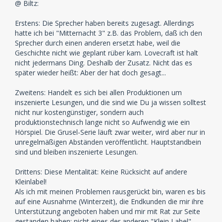
@ Biltz:
Erstens: Die Sprecher haben bereits zugesagt. Allerdings
hatte ich bei "Mitternacht 3" z.B. das Problem, daß ich den
Sprecher durch einen anderen ersetzt habe, weil die
Geschichte nicht wie geplant rüber kam. Lovecraft ist halt
nicht jedermans Ding. Deshalb der Zusatz. Nicht das es
später wieder heißt: Aber der hat doch gesagt...
Zweitens: Handelt es sich bei allen Produktionen um
inszenierte Lesungen, und die sind wie Du ja wissen solltest
nicht nur kostengünstiger, sondern auch
produktionstechnisch lange nicht so Aufwendig wie ein
Hörspiel. Die Grusel-Serie läuft zwar weiter, wird aber nur in
unregelmäßigen Abständen veröffentlicht. Hauptstandbein
sind und bleiben inszenierte Lesungen.
Drittens: Diese Mentalität: Keine Rücksicht auf andere
Kleinlabel!
Als ich mit meinen Problemen rausgerückt bin, waren es bis
auf eine Ausnahme (Winterzeit), die Endkunden die mir ihre
Unterstützung angeboten haben und mir mit Rat zur Seite
gestanden haben; nicht eines der anderen "Klein Label".