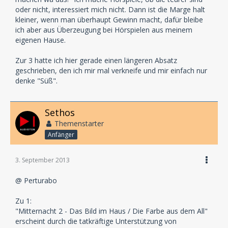
Hauptstandbein sind und bleiben inszenierte
oder nicht, interessiert mich nicht. Dann ist die Marge halt
Lesungen.
kleiner, wenn man überhaupt Gewinn macht, dafür bleibe
ich aber aus Überzeugung bei Hörspielen aus meinem
Drittens: Diese Mentalität: Keine Rücksicht auf andere
eigenen Hause.
Kleinlabel!
Als ich mit meinen Problemen rausgerückt bin, waren
Zur 3 hatte ich hier gerade einen längeren Absatz
es bis auf eine Ausnahme (Winterzeit), die Endkunden
geschrieben, den ich mir mal verkneife und mir einfach nur
die mir ihre Unterstützung angeboten haben und mir
denke "Süß".
mit Rat zur Seite gestanden haben; nicht eines der
anderen "Klein Label". Inzwischen geht es wieder
aufwärts, und ich glaube kaum, daß meine
Sethos
Vorgehensweise in ihrgend einer Art Einfluss auf den
Themenstarter
Absätze oder Ruf eines anderen hat. Viel eher habe
Anfänger
ich den Eindruck, daß der Ruf der Klein-Label (wenn
überhaupt) von Deiner Seite geschädigt wird, da Du ja
den größten Teil Deiner Zeit damit zu verbringen
3. September 2013
scheinst hier über sie und ihre Produktionen
@ Perturabo
herzuziehen. Was sagt das über Dich oder Dein Label
aus?
Zu 1:
"Mitternacht 2 - Das Bild im Haus / Die Farbe aus dem All"
mfg
erscheint durch die tatkräftige Unterstützung von